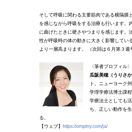
そして呼吸に関わる主要筋肉である横隔膜
を感じながら呼吸をする治療も行います。
に曲げたときに硬さやつまりを感じます。
性が呼吸時の体の動きに大きく影響してい
より一層高まります。 （次回は６月第３週
〈筆者プロフィル〉
瓜阪美穂（うりさか
ト。ニューヨーク州
学理学療法博士課程
学療法士としても活
ち、正しい動作を生
る。
【ウェブ】
https://omptny.com/ja/