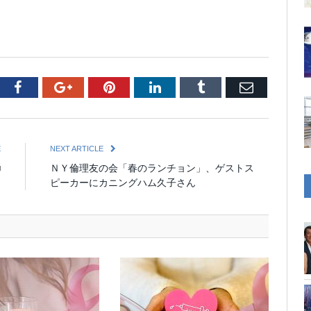
tter
Facebook
Google+
Pinterest
LinkedIn
Tumblr
Email
E
NEXT ARTICLE
■
ＮＹ倫理友の会「春のランチョン」、ゲストス
ピーカーにカニングハム久子さん