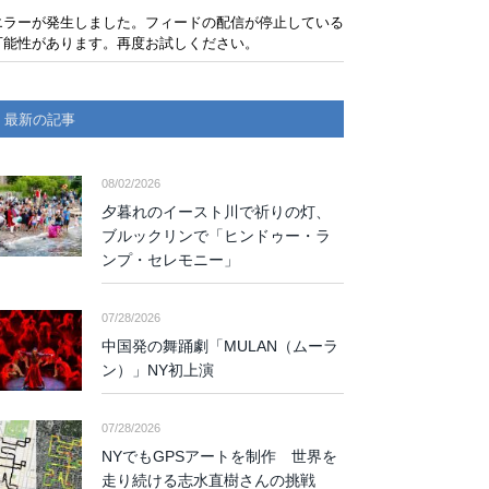
エラーが発生しました。フィードの配信が停止している
可能性があります。再度お試しください。
最新の記事
08/02/2026
夕暮れのイースト川で祈りの灯、
ブルックリンで「ヒンドゥー・ラ
ンプ・セレモニー」
07/28/2026
中国発の舞踊劇「MULAN（ムーラ
ン）」NY初上演
07/28/2026
NYでもGPSアートを制作 世界を
走り続ける志水直樹さんの挑戦