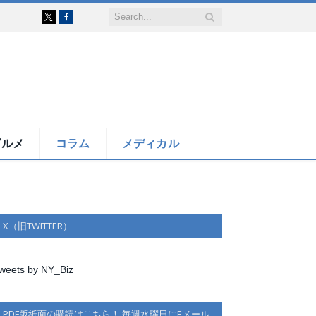
Facebook
X
グルメ
コラム
メディカル
X（旧TWITTER）
weets by NY_Biz
PDF版紙面の購読はこちら！ 毎週水曜日にEメール