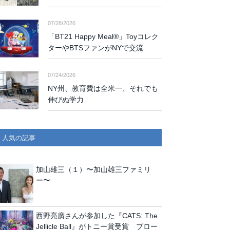
07/28/2026
「BT21 Happy Meal®」Toyコレク
ターやBTSファンがNYで交流
07/24/2026
NY州、教育費は全米一、それでも
伸びぬ学力
人気の記事
加山雄三（１）〜加山雄三ファミリ
ー〜
西野亮廣さんが参加した『CATS: The
Jellicle Ball』がトニー賞受賞 ブロー