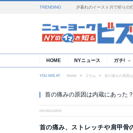
TRENDING
HOME
NYニュース
ガチ!
»
»
YOU ARE AT:
Home
コラム
首の痛みの原因は
首の痛みの原因は内蔵にあった
ON
05/21/2016
首の痛み、ストレッチや肩甲骨