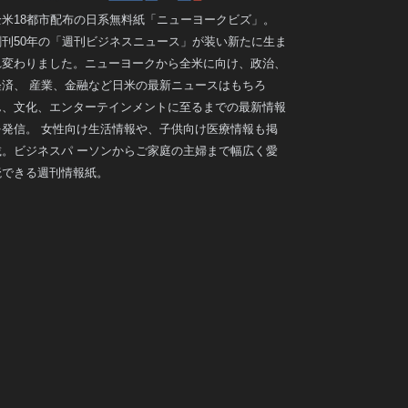
全米18都市配布の日系無料紙「ニューヨークビズ」。
創刊50年の「週刊ビジネスニュース」が装い新たに生ま
れ変わりました。ニューヨークから全米に向け、政治、
経済、 産業、金融など日米の最新ニュースはもちろ
ん、文化、エンターテインメントに至るまでの最新情報
を発信。 女性向け生活情報や、子供向け医療情報も掲
載。ビジネスパ ーソンからご家庭の主婦まで幅広く愛
読できる週刊情報紙。