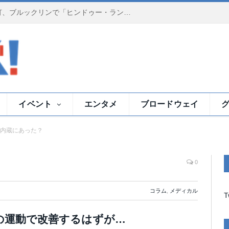
夕暮れのイースト川で祈りの灯、ブルックリンで「ヒンドゥー・ランプ・セレモニー」
イベント
エンタメ
ブロードウェイ
内蔵にあった？
？
0
コラム
,
メディカル
T
の運動で改善するはずが…