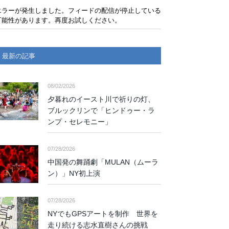
エラーが発生しました。フィードの配信が停止している
可能性があります。再度お試しください。
最新の記事
08/02/2026
夕暮れのイースト川で祈りの灯、
ブルックリンで「ヒンドゥー・ラ
ンプ・セレモニー」
07/28/2026
中国発の舞踊劇「MULAN（ムーラ
ン）」NY初上演
07/28/2026
NYでもGPSアートを制作 世界を
走り続ける志水直樹さんの挑戦