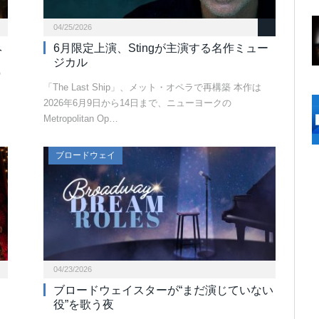
04/25/2026
み
6月限定上演、Stingが主演する名作ミュー
ジカル
の
「The Last Ship」、メット・オペラで再構築 本作は
、
2026年6月9日から14日まで、ニューヨークの
Metropolitan Op…
ブロードウェイ
04/23/2026
ブロードウェイスターが“まだ演じていない
役”を歌う夜