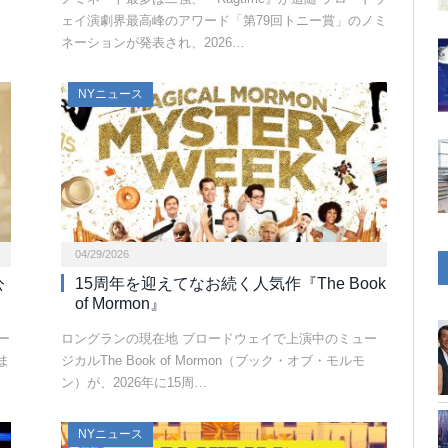
ェイ演劇界最高峰のアワード「第79回トニー賞」のノミ
ネーションが発表され、2026…
NYニュース
04/29/2026
公
15周年を迎えてなお続く人気作『The Book
of Mormon』
ー
ロングランの現在地 ブロードウェイで上演中のミュー
ま
ジカルThe Book of Mormon（ブック・オブ・モルモ
ン）が、2026年に15周…
NYニュース