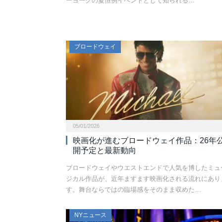
ーヨークの夏恒例イベントとして知られる…
ブロードウェイ
05/01/2026
映画化が進むブロードウェイ作品：26年
開予定と最新動向
ブロードウェイやウエストエンドで人気を博したミュ
ジカル作品が、近年ますます映画化される流れにあり
す。舞台ならではの臨場感をそのまま収めた…
NYニュース