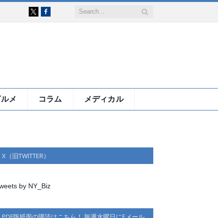
Facebook
X
グルメ
コラム
メディカル
X（旧TWITTER）
weets by NY_Biz
PDF版紙面の購読はこちら！ 毎週水曜日にEメール