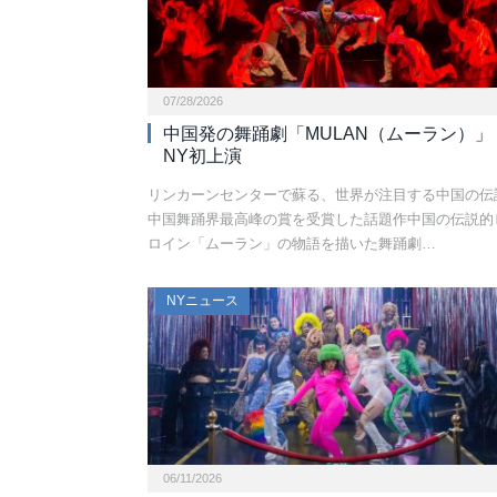
07/28/2026
中国発の舞踊劇「MULAN（ムーラン）」
NY初上演
リンカーンセンターで蘇る、世界が注目する中国の伝
中国舞踊界最高峰の賞を受賞した話題作中国の伝説的
ロイン「ムーラン」の物語を描いた舞踊劇…
NYニュース
06/11/2026