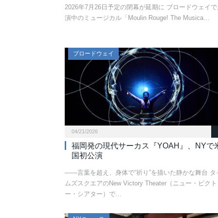
2026年7月26日予定の閉幕が延期に ブロードウェイで
演中のミュージカル「Moulin Rouge! The Musica…
ブロードウェイ
04/21/2026
福岡発の現代サーカス『YOAH』、NYで
国初公演
――言葉を超え、身体で“祈り”を描いた静かな舞台 タ
ムズスクエアのNew Victory Theater（ニュー・ビク
ー・シアター）で…