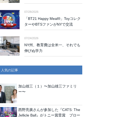
07/28/2026
「BT21 Happy Meal®」Toyコレク
ターやBTSファンがNYで交流
07/24/2026
NY州、教育費は全米一、それでも
伸びぬ学力
人気の記事
加山雄三（１）〜加山雄三ファミリ
ー〜
西野亮廣さんが参加した『CATS: The
Jellicle Ball』がトニー賞受賞 ブロー