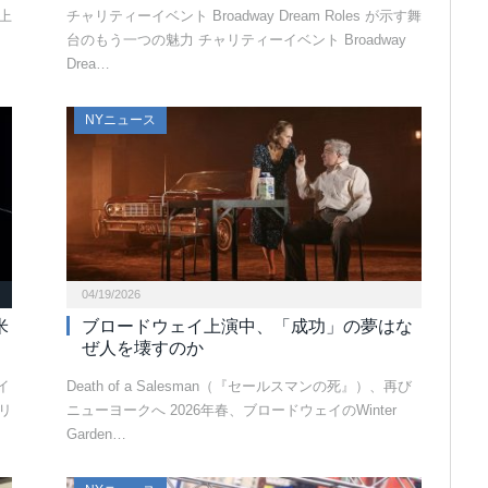
上
チャリティーイベント Broadway Dream Roles が示す舞
台のもう一つの魅力 チャリティーイベント Broadway
Drea…
NYニュース
04/19/2026
米
ブロードウェイ上演中、「成功」の夢はな
ぜ人を壊すのか
イ
Death of a Salesman（『セールスマンの死』）、再び
トリ
ニューヨークへ 2026年春、ブロードウェイのWinter
Garden…