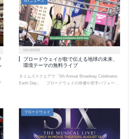
NYニュース
04/13/2026
が
ブロードウェイが歌で伝える地球の未来、
ル
環境テーマの無料ライブ
タイムズスクエアで「5th Annual Broadway Celebrates
ジ
Earth Day」 ブロードウェイの俳優や若手パフォー…
所
ブロードウェイ