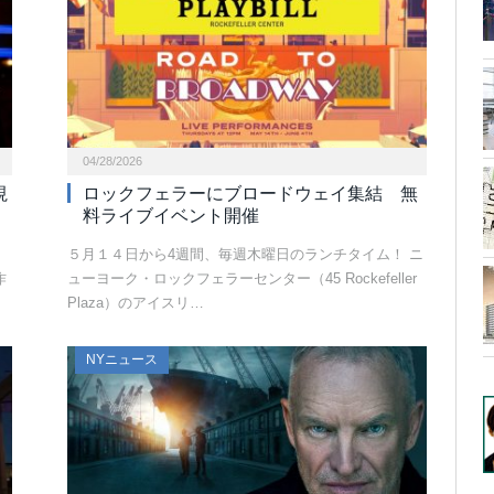
04/28/2026
視
ロックフェラーにブロードウェイ集結 無
料ライブイベント開催
５月１４日から4週間、毎週木曜日のランチタイム！ ニ
作
ューヨーク・ロックフェラーセンター（45 Rockefeller
Plaza）のアイスリ…
NYニュース