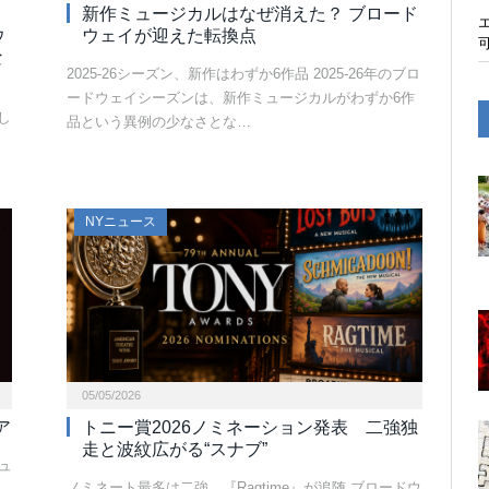
新作ミュージカルはなぜ消えた？ ブロード
ウ
ウェイが迎えた転換点
な
2025-26シーズン、新作はわずか6作品 2025-26年のブロ
ードウェイシーズンは、新作ミュージカルがわずか6作
し
品という異例の少なさとな…
NYニュース
05/05/2026
ア
トニー賞2026ノミネーション発表 二強独
走と波紋広がる“スナブ”
ニュ
ノミネート最多は二強、『Ragtime』が追随 ブロードウ