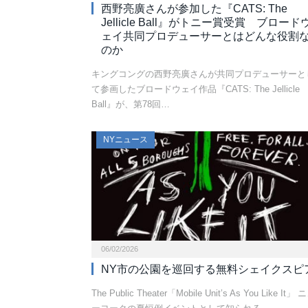
西野亮廣さんが参加した『CATS: The
Jellicle Ball』がトニー賞受賞 ブロード
ェイ共同プロデューサーとはどんな役割
のか
キングコングの西野亮廣さんが共同プロデューサーと
て参画したブロードウェイ作品『CATS: The Jellicle
Ball』が、第78回…
NYニュース
06/02/2026
NY市の公園を巡回する無料シェイクスピ
The Public Theater「Mobile Unit’s As You Like It」 