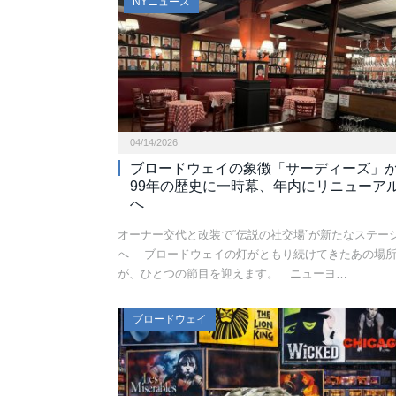
NYニュース
04/14/2026
ブロードウェイの象徴「サーディーズ」
99年の歴史に一時幕、年内にリニューア
へ
オーナー交代と改装で“伝説の社交場”が新たなステー
へ ブロードウェイの灯がともり続けてきたあの場
が、ひとつの節目を迎えます。 ニューヨ…
ブロードウェイ