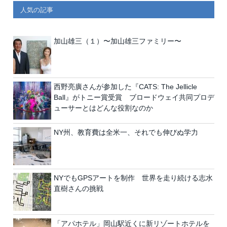
人気の記事
加山雄三（１）〜加山雄三ファミリー〜
西野亮廣さんが参加した『CATS: The Jellicle
Ball』がトニー賞受賞 ブロードウェイ共同プロデ
ューサーとはどんな役割なのか
NY州、教育費は全米一、それでも伸びぬ学力
NYでもGPSアートを制作 世界を走り続ける志水
直樹さんの挑戦
「アパホテル」岡山駅近くに新リゾートホテルを