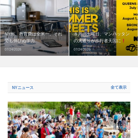
NY州、教育費は全米一、それ
８月の土曜日、マンハッタン
でも伸びぬ学力
の大通りが歩行者天国に
07/24/2026
07/24/2026
全て表示
NYニュース