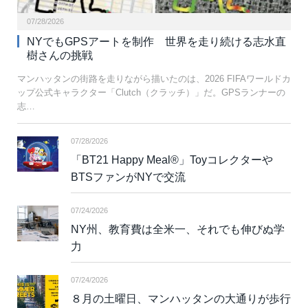
07/28/2026
NYでもGPSアートを制作 世界を走り続ける志水直
樹さんの挑戦
マンハッタンの街路を走りながら描いたのは、2026 FIFAワールドカ
ップ公式キャラクター「Clutch（クラッチ）」だ。GPSランナーの
志…
07/28/2026
「BT21 Happy Meal®」Toyコレクターや
BTSファンがNYで交流
07/24/2026
NY州、教育費は全米一、それでも伸びぬ学
力
07/24/2026
８月の土曜日、マンハッタンの大通りが歩行