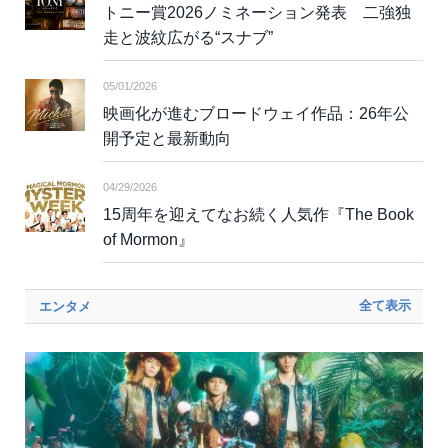
トニー賞2026ノミネーション発表 二強独
走と波紋広がる“スナブ”
05/01/2026
映画化が進むブロードウェイ作品：26年公
開予定と最新動向
04/29/2026
15周年を迎えてなお続く人気作『The Book
of Mormon』
全て表示
エンタメ