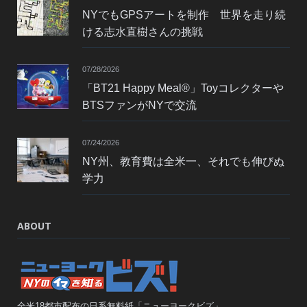
NYでもGPSアートを制作 世界を走り続
ける志水直樹さんの挑戦
07/28/2026
「BT21 Happy Meal®」Toyコレクターや
BTSファンがNYで交流
07/24/2026
NY州、教育費は全米一、それでも伸びぬ
学力
ABOUT
全米18都市配布の日系無料紙「ニューヨークビズ」。