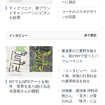
09/07/2022
ーに就任
ティファニー、新ブラン
コーチのコラボデザイ
ドキャンペーンにビヨン
ンが話題
セ起用
全て表示
インタビュー
書道家の三重野文緒さ
ん、初のNYで堂々とパ
フォーマンス
〈インタビュー〉コロ
07/28/2026
ナ禍、米国の日系社会
の雇用状況を知る
NYでもGPSアートを制
作 世界を走り続ける志
詩画家、講演者 河村武
水直樹さんの挑戦
明さん、「見方」が変
われば、「味方」にな