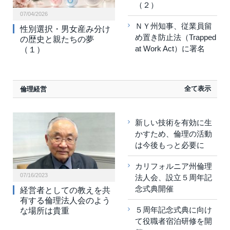
（２）
07/04/2026
ＮＹ州知事、従業員留
性別選択・男女産み分け
め置き防止法（Trapped
の歴史と親たちの夢
at Work Act）に署名
（１）
全て表示
倫理経営
新しい技術を有効に生
かすため、倫理の活動
は今後もっと必要に
カリフォルニア州倫理
07/16/2023
法人会、設立５周年記
念式典開催
経営者としての教えを共
有する倫理法人会のよう
５周年記念式典に向け
な場所は貴重
て役職者宿泊研修を開