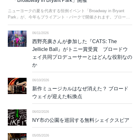
「Broadway in Bryant Park」開催
ニューヨークの夏を代表する恒例イベント「Broadway in Bryant
Park」が、今年もブライアント・パークで開催されます。ブロー…
06/11/2026
西野亮廣さんが参加した『CATS: The
Jellicle Ball』がトニー賞受賞 ブロードウ
ェイ共同プロデューサーとはどんな役割なの
か
06/10/2026
新作ミュージカルはなぜ消えた？ ブロード
ウェイが迎えた転換点
06/02/2026
NY市の公園を巡回する無料シェイクスピア
05/05/2026