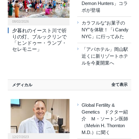
Demon Hunters」コラ
ボが登場
08/02/2026
カラフルな“お菓子の
NY”を体験！「i Candy
夕暮れのイースト川で祈
NYC」に行ってみた
りの灯、ブルックリンで
「ヒンドゥー・ランプ・
「アパホテル」岡山駅
セレモニー」
近くに新リゾートホテ
ルを今夏開業へ
全て表示
メディカル
Global Fertility &
Genetics ドクター紹
介 Ｍ・ソートン医師
（Melvin H. Thornton
M.D.）に聞く
12/27/2023