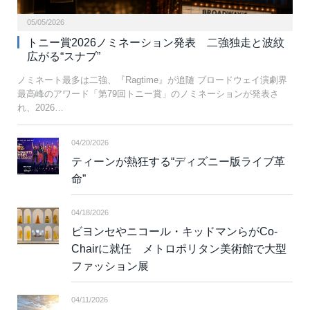
05/05/2026
トニー賞2026ノミネーション発表 二強独走と波紋
広がる“スナブ”
ノミネート最多は二強、『Ragtime』が追随 ブロードウェイ演劇界
最高峰のアワード「第79回トニー賞」のノミネーションが発表さ
れ、2026…
04/20/2026
ティーンが熱狂する“ディズニー版ライブ革
命”
04/18/2026
ビヨンセやニコール・キッドマンらがCo-
Chairに就任 メトロポリタン美術館で大型
ファッション展
04/11/2026