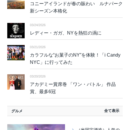
コニーアイランドが春の賑わい ルナパーク
新シーズン本格化
03/24/2026
レディー・ガガ、NYを熱狂の渦に
03/21/2026
カラフルな“お菓子のNY”を体験！「i Candy
NYC」に行ってみた
03/20/2026
アカデミー賞席巻 「ワン・バトル」 作品
賞、最多6冠
全て表示
グルメ
（米国宝酒造）人気の