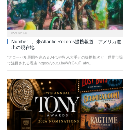
05/17/2026
Number_i、米Atlantic Records提携報道 アメリカ進
出の現在地
“グローバル展開を進めるJ-POP勢 米大手との提携相次ぐ 世界市場
で注目される理由 https://youtu.be/WzG4uF_afw…