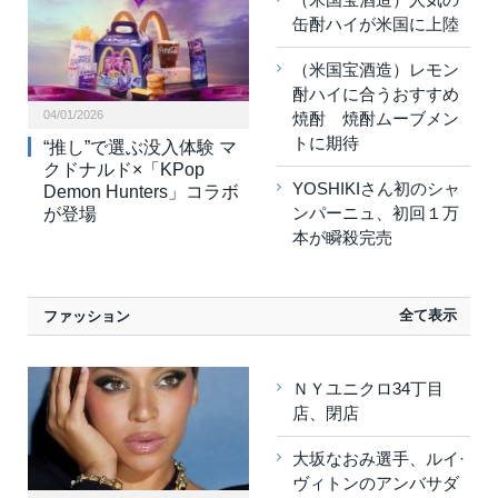
缶酎ハイが米国に上陸
（米国宝酒造）レモン
酎ハイに合うおすすめ
04/01/2026
焼酎 焼酎ムーブメン
トに期待
“推し”で選ぶ没入体験 マ
クドナルド×「KPop
YOSHIKIさん初のシャ
Demon Hunters」コラボ
ンパーニュ、初回１万
が登場
本が瞬殺完売
全て表示
ファッション
ＮＹユニクロ34丁目
店、閉店
大坂なおみ選手、ルイ·
ヴィトンのアンバサダ