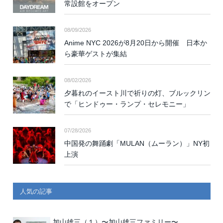
常設館をオープン
08/09/2026
Anime NYC 2026が8月20日から開催 日本か
ら豪華ゲストが集結
08/02/2026
夕暮れのイースト川で祈りの灯、ブルックリン
で「ヒンドゥー・ランプ・セレモニー」
07/28/2026
中国発の舞踊劇「MULAN（ムーラン）」NY初
上演
人気の記事
加山雄三（１）〜加山雄三ファミリー〜