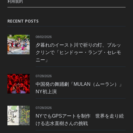
利用規約
RECENT POSTS
08/02/2026
夕暮れのイースト川で祈りの灯、ブルッ
クリンで「ヒンドゥー・ランプ・セレモ
ニー」
07/28/2026
中国発の舞踊劇「MULAN（ムーラン）」
NY初上演
07/28/2026
NYでもGPSアートを制作 世界を走り続
ける志水直樹さんの挑戦