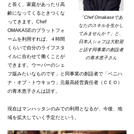
と長く、家庭があったり高
齢になってくるときつくな
「Chef Omakaseであ
ってきます。Chef
なたのスキルを生かし
OMAKASEのプラットフォ
てみませんか？」と、
ームを利用すれば、４時間
日本人シェフは大歓迎
くらいで自分のライフスタ
と話す同事業の創設者
イルに合わせて働くことが
の青木恵子さん
できます。ウーバーのシェ
フ版みたいなものです」と同事業の創設者で「ベニハ
ナ・オブ・トウキョウ」元最高経営責任者（ＣＥＯ）
の青木恵子さんは話す。
現在はマンハッタンのみでの利用となるが、今後、地
域を拡大していく予定だという。