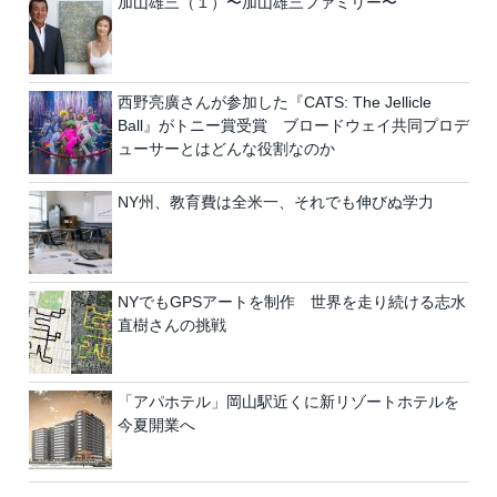
加山雄三（１）〜加山雄三ファミリー〜
西野亮廣さんが参加した『CATS: The Jellicle
Ball』がトニー賞受賞 ブロードウェイ共同プロデ
ューサーとはどんな役割なのか
NY州、教育費は全米一、それでも伸びぬ学力
NYでもGPSアートを制作 世界を走り続ける志水
直樹さんの挑戦
「アパホテル」岡山駅近くに新リゾートホテルを
今夏開業へ