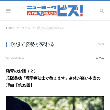
»
»
Home
コラム
瞑想で姿勢が変わる
瞑想で姿勢が変わる
0
ON
10/08/2019
コラム
猫背のお話（２）
瓜阪美穂「理学療法士が教えます」身体が痛い本当の
理由【第35回】