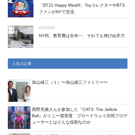
「BT21 Happy Meal®」ToyコレクターやBTS
ファンがNYで交流
07/24/2026
NY州、教育費は全米一、それでも伸びぬ学力
人気の記事
加山雄三（１）〜加山雄三ファミリー〜
西野亮廣さんが参加した『CATS: The Jellicle
Ball』がトニー賞受賞 ブロードウェイ共同プロデ
ューサーとはどんな役割なのか