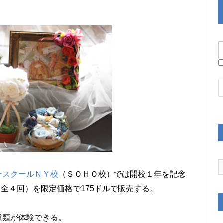
ースクールＮＹ校
（ＳＯＨＯ校）では開校１年を記念
（全４回）を限定価格で175ドルで販売する。
種類が体験できる。