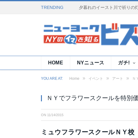
TRENDING
HOME
NYニュース
ガチ!
»
»
»
YOU ARE AT:
Home
イベント
アート
Ｎ
ＮＹでフラワースクールを特別
ON
11/14/2015
ミュウフラワースクールＮＹ校