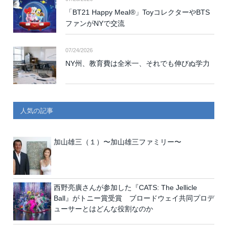
「BT21 Happy Meal®」ToyコレクターやBTS
ファンがNYで交流
07/24/2026
NY州、教育費は全米一、それでも伸びぬ学力
人気の記事
加山雄三（１）〜加山雄三ファミリー〜
西野亮廣さんが参加した『CATS: The Jellicle
Ball』がトニー賞受賞 ブロードウェイ共同プロデ
ューサーとはどんな役割なのか