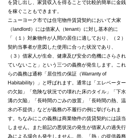
を貸し出し、家賃収入を得ることで比較的簡単に金銭
を稼ぐこともできます。
ニューヨーク市では住宅物件賃貸契約において大家
（landlord）には借家人（tenant）に対し基本的に
「（１）対象物件が人間の居住に適しており、（２）
契約当事者が意図した使用に合った状況であり、
（３）借家人が生命、健康及び安全の危機にさらされ
ていないこと」という三つの義務が発生します。これ
らの義務は通称「居住性の保証（Warranty of
Habitability）」と呼ばれます。通常は「エレベーター
の欠如」「危険な状況での壊れた床のタイル」「下水
溝の欠陥」「長時間のごみの放置」「長時間の熱、温
水の不提供」などが義務の不履行の例に挙げられま
す。ちなみにこの義務は商業物件の賃貸契約には該当
しません。また前記の悪状況の発生が借家人の過失行
為による場合も発生しません。尚、「熱」の提供義務