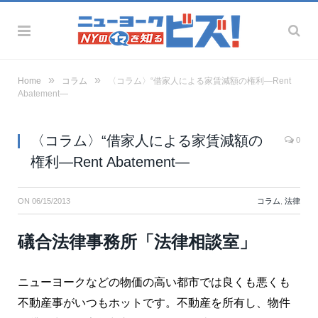
»
»
Home
コラム
〈コラム〉“借家人による家賃減額の権利―Rent
Abatement―
〈コラム〉“借家人による家賃減額の
0
権利―Rent Abatement―
ON
06/15/2013
コラム
,
法律
礒合法律事務所「法律相談室」
ニューヨークなどの物価の高い都市では良くも悪くも
不動産事がいつもホットです。不動産を所有し、物件