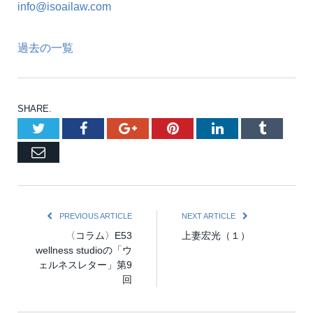
info@isoailaw.com
過去の一覧
SHARE.
Twitter
Facebook
Google+
Pinterest
LinkedIn
Tumblr
Email
PREVIOUS ARTICLE
NEXT ARTICLE
〈コラム〉E53
上妻宏光（１）
wellness studioの「ウ
ェルネスレター」第9
回