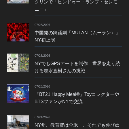
クリンで「ヒンドゥー・ランプ・セレモ
ニー」
07/28/2026
中国発の舞踊劇「MULAN（ムーラン）」
NY初上演
07/28/2026
NYでもGPSアートを制作 世界を走り続
ける志水直樹さんの挑戦
07/28/2026
「BT21 Happy Meal®」Toyコレクターや
BTSファンがNYで交流
07/24/2026
NY州、教育費は全米一、それでも伸びぬ