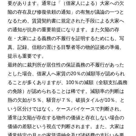
要があります。通常は「（借家人による）大家への欠
陥の存在及び修復依頼の通知」の有無が議論の一つと
なるため、賃貸契約書に規定された手段による大家へ
の通知が抗弁の重要前提になります。また欠陥の存
在・大家による義務の不履行を証明するためにも、写
真、記録、信頼の置ける目撃者等の物的証拠の準備、
提示も重要です。
最終的に裁判所が居住性の保証義務の不履行があった
とした場合、借家人へ家賃の20％の減額等が認められ
ることが多くありますが、100％の減額（全額支払義務
の免除）が認められることは稀です。減額率の判断は
熱の欠如が５％、騒音が７％、破損タイルが10％、と
いう区分けではなく、ケースバイケースで判断され、
通常は欠陥が存在する物件の価値と存在しない場合の
価値の差額という視点で判断されます。また、大家は
通常特定の月々の家賃滞納金及び諸経費の支払いを要