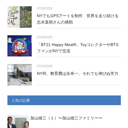
07/28/2026
NYでもGPSアートを制作 世界を走り続ける
志水直樹さんの挑戦
07/28/2026
「BT21 Happy Meal®」ToyコレクターやBTS
ファンがNYで交流
07/24/2026
NY州、教育費は全米一、それでも伸びぬ学力
人気の記事
加山雄三（１）〜加山雄三ファミリー〜