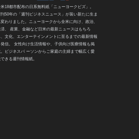
全米18都市配布の日系無料紙「ニューヨークビズ」。
創刊50年の「週刊ビジネスニュース」が装い新たに生ま
れ変わりました。ニューヨークから全米に向け、政治、
経済、 産業、金融など日米の最新ニュースはもちろ
ん、文化、エンターテインメントに至るまでの最新情報
を発信。 女性向け生活情報や、子供向け医療情報も掲
載。ビジネスパ ーソンからご家庭の主婦まで幅広く愛
読できる週刊情報紙。