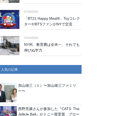
07/28/2026
「BT21 Happy Meal®」Toyコレク
ターやBTSファンがNYで交流
07/24/2026
NY州、教育費は全米一、それでも
伸びぬ学力
人気の記事
加山雄三（１）〜加山雄三ファミリ
ー〜
西野亮廣さんが参加した『CATS: The
Jellicle Ball』がトニー賞受賞 ブロー