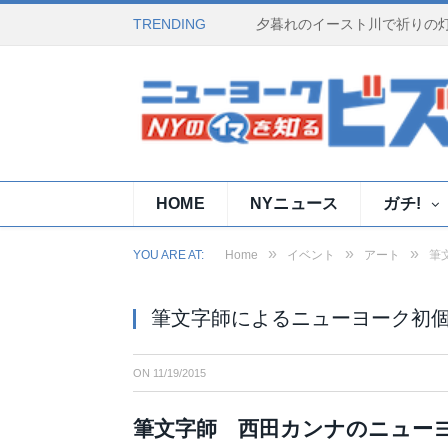
TRENDING
HOME
NYニュース
ガチ!
»
»
»
YOU ARE AT:
Home
イベント
アート
筆
筆文字師によるニューヨーク初
ON
11/19/2015
筆文字師 西田カンナのニュー