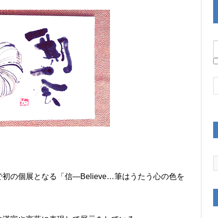
の個展となる「信―Believe…筆はうたう心の色を