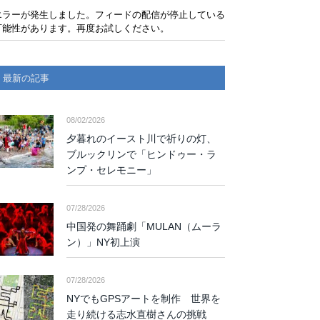
エラーが発生しました。フィードの配信が停止している
可能性があります。再度お試しください。
最新の記事
08/02/2026
夕暮れのイースト川で祈りの灯、
ブルックリンで「ヒンドゥー・ラ
ンプ・セレモニー」
07/28/2026
中国発の舞踊劇「MULAN（ムーラ
ン）」NY初上演
07/28/2026
NYでもGPSアートを制作 世界を
走り続ける志水直樹さんの挑戦