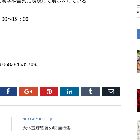
に漢字や言葉に表現して展示をしている。
0〜19：00
6068384535709/
tter
Facebook
Google+
Pinterest
LinkedIn
Tumblr
Email
E
NEXT ARTICLE
ン
大林宣彦監督の映画特集