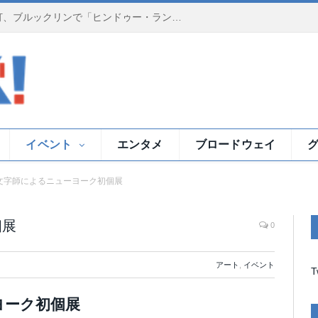
夕暮れのイースト川で祈りの灯、ブルックリンで「ヒンドゥー・ランプ・セレモニー」
イベント
エンタメ
ブロードウェイ
文字師によるニューヨーク初個展
個展
0
アート
,
イベント
T
ヨーク初個展