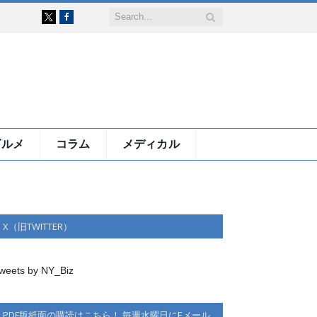
Facebook
X
グルメ
コラム
メディカル
X（旧TWITTER）
weets by NY_Biz
PDF版紙面の購読はこちら！ 毎週水曜日にEメール