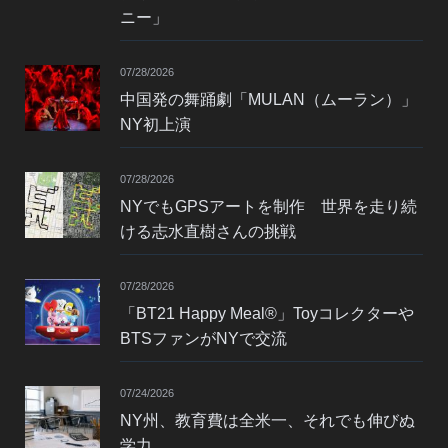
ニー」
07/28/2026
中国発の舞踊劇「MULAN（ムーラン）」
NY初上演
07/28/2026
NYでもGPSアートを制作 世界を走り続
ける志水直樹さんの挑戦
07/28/2026
「BT21 Happy Meal®」Toyコレクターや
BTSファンがNYで交流
07/24/2026
NY州、教育費は全米一、それでも伸びぬ
学力