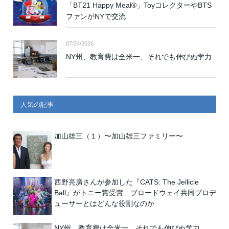
「BT21 Happy Meal®」ToyコレクターやBTS
ファンがNYで交流
07/24/2026
NY州、教育費は全米一、それでも伸びぬ学力
人気の記事
加山雄三（１）〜加山雄三ファミリー〜
西野亮廣さんが参加した『CATS: The Jellicle
Ball』がトニー賞受賞 ブロードウェイ共同プロデ
ューサーとはどんな役割なのか
NY州、教育費は全米一、それでも伸びぬ学力