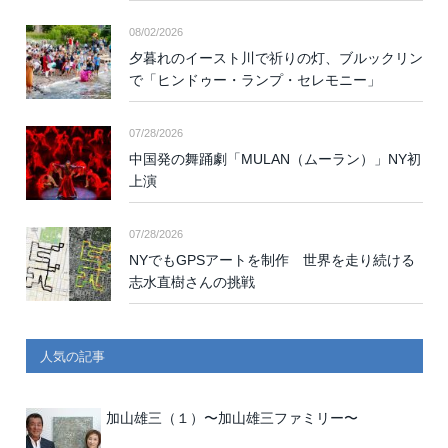
08/02/2026
夕暮れのイースト川で祈りの灯、ブルックリン
で「ヒンドゥー・ランプ・セレモニー」
07/28/2026
中国発の舞踊劇「MULAN（ムーラン）」NY初
上演
07/28/2026
NYでもGPSアートを制作 世界を走り続ける
志水直樹さんの挑戦
人気の記事
加山雄三（１）〜加山雄三ファミリー〜