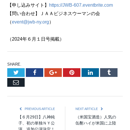
【申し込みサイト】
https://JWB-607.eventbrite.com
【問い合わせ】ＪＡＡビジネスウーマンの会
（
event@jwb-ny.org
）
（2024年６月１日号掲載）
SHARE.
Twitter
Facebook
Google+
Pinterest
LinkedIn
Tumblr
Email
PREVIOUS ARTICLE
NEXT ARTICLE
【６月29日】八神純
（米国宝酒造）人気の
子、初の単独ＮＹ公
缶酎ハイが米国に上陸
演、追加公演決定！