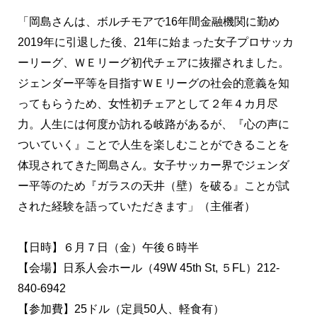
「岡島さんは、ボルチモアで16年間金融機関に勤め
2019年に引退した後、21年に始まった女子プロサッカ
ーリーグ、ＷＥリーグ初代チェアに抜擢されました。
ジェンダー平等を目指すＷＥリーグの社会的意義を知
ってもらうため、女性初チェアとして２年４カ月尽
力。人生には何度か訪れる岐路があるが、『心の声に
ついていく』ことで人生を楽しむことができることを
体現されてきた岡島さん。女子サッカー界でジェンダ
ー平等のため『ガラスの天井（壁）を破る』ことが試
された経験を語っていただきます」（主催者）
【日時】６月７日（金）午後６時半
【会場】日系人会ホール（49W 45th St, ５FL）212-
840-6942
【参加費】25ドル（定員50人、軽食有）