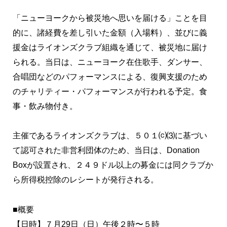
「ニューヨークから被災地へ思いを届ける」ことを目
的に、諸経費を差し引いた金額（入場料）、並びに義
援金はライオンズクラブ組織を通じて、被災地に届け
られる。当日は、ニューヨーク在住歌手、ダンサー、
合唱団などのパフォーマンスによる、復興支援のため
のチャリティー・パフォーマンスが行われる予定。食
事・飲み物付き。
主催であるライオンズクラブは、５０１⒞⑶に基づい
て認可された非営利団体のため、当日は、Donation
Boxが設置され、２４９ドル以上の募金には同クラブか
ら所得税控除のレシートが発行される。
■概要
【日時】７月29日（日）午後２時〜５時