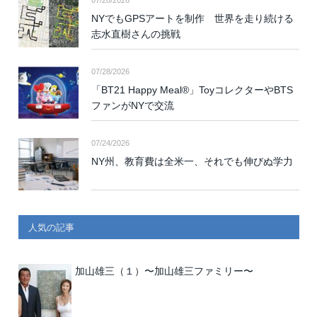
07/28/2026
NYでもGPSアートを制作 世界を走り続ける
志水直樹さんの挑戦
07/28/2026
「BT21 Happy Meal®」ToyコレクターやBTS
ファンがNYで交流
07/24/2026
NY州、教育費は全米一、それでも伸びぬ学力
人気の記事
加山雄三（１）〜加山雄三ファミリー〜