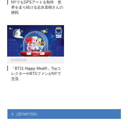
NYでもGPSアートを制作 世
界を走り続ける志水直樹さんの
挑戦
07/28/2026
「BT21 Happy Meal®」Toyコ
レクターやBTSファンがNYで
交流
X（旧TWITTER）