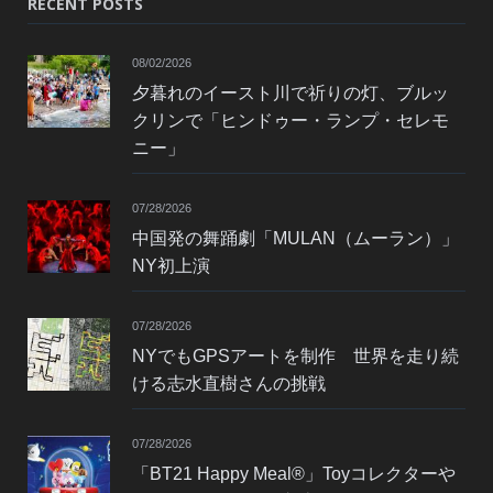
RECENT POSTS
08/02/2026
夕暮れのイースト川で祈りの灯、ブルッ
クリンで「ヒンドゥー・ランプ・セレモ
ニー」
07/28/2026
中国発の舞踊劇「MULAN（ムーラン）」
NY初上演
07/28/2026
NYでもGPSアートを制作 世界を走り続
ける志水直樹さんの挑戦
07/28/2026
「BT21 Happy Meal®」Toyコレクターや