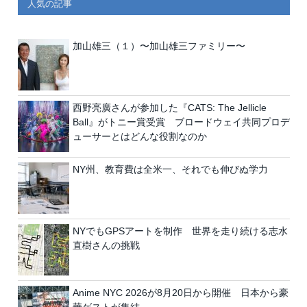
人気の記事
加山雄三（１）〜加山雄三ファミリー〜
西野亮廣さんが参加した『CATS: The Jellicle
Ball』がトニー賞受賞 ブロードウェイ共同プロデ
ューサーとはどんな役割なのか
NY州、教育費は全米一、それでも伸びぬ学力
NYでもGPSアートを制作 世界を走り続ける志水
直樹さんの挑戦
Anime NYC 2026が8月20日から開催 日本から豪
華ゲストが集結