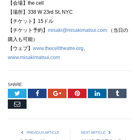
【会場】the cell
【場所】338 W 23rd St, NYC
【チケット】15ドル
【チケット予約】
misaki@misakimatsui.com
（当日の
購入も可能）
【ウェブ】
www.thecelltheatre.org
、
www.misakimatsui.com
SHARE.
Twitter
Facebook
Google+
Pinterest
LinkedIn
Tumblr
Email
PREVIOUS ARTICLE
NEXT ARTICLE