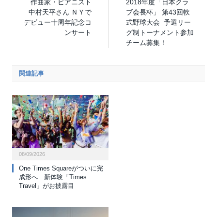
作曲家・ピアニスト
2018年度「日本クラ
中村天平さん ＮＹで
ブ会長杯」 第43回軟
デビュー十周年記念コ
式野球大会 予選リー
ンサート
グ制トーナメント参加
チーム募集！
関連記事
08/09/2026
One Times Squareがついに完
成形へ 新体験「Times
Travel」がお披露目