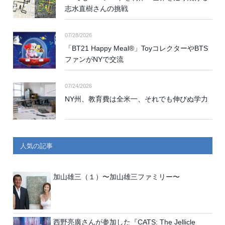
志水直樹さんの挑戦
07/28/2026
「BT21 Happy Meal®」ToyコレクターやBTS
ファンがNYで交流
07/24/2026
NY州、教育費は全米一、それでも伸びぬ学力
人気の記事
加山雄三（１）〜加山雄三ファミリー〜
西野亮廣さんが参加した『CATS: The Jellicle