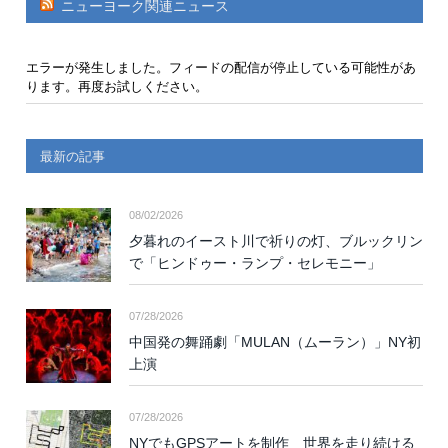
ニューヨーク関連ニュース
エラーが発生しました。フィードの配信が停止している可能性があ
ります。再度お試しください。
最新の記事
08/02/2026
夕暮れのイースト川で祈りの灯、ブルックリン
で「ヒンドゥー・ランプ・セレモニー」
07/28/2026
中国発の舞踊劇「MULAN（ムーラン）」NY初
上演
07/28/2026
NYでもGPSアートを制作 世界を走り続ける