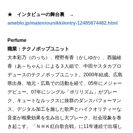
★ インタビューの舞台裏 →
ameblo.jp/matenrounikki/entry-12485674482.html
Perfume
職業：テクノポップユニット
大本彩乃（のっち）、樫野有香（かしゆか）、西脇綾
香（あ～ちゃん）による３人組で、中田ヤスタカプロ
デュースのテクノポップユニット。2000年結成。広島
県出身。地元・広島での活動を経て、05年にメジャー
デビュー。07年にシングル「ポリリズム」がブレー
ク、キュートなルックスに抜群のダンスパフォーマン
ス、デジタル加工を施した歌声とハイクオリティーな
音楽が相乗効果を生み出し大ブレーク、社会現象を巻
き起こす。「ＮＨＫ紅白歌合戦」に11年連続で出場し