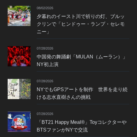
08/02/2026
夕暮れのイースト川で祈りの灯、ブルッ
クリンで「ヒンドゥー・ランプ・セレモ
ニー」
07/28/2026
中国発の舞踊劇「MULAN（ムーラン）」
NY初上演
07/28/2026
NYでもGPSアートを制作 世界を走り続
ける志水直樹さんの挑戦
07/28/2026
「BT21 Happy Meal®」Toyコレクターや
BTSファンがNYで交流