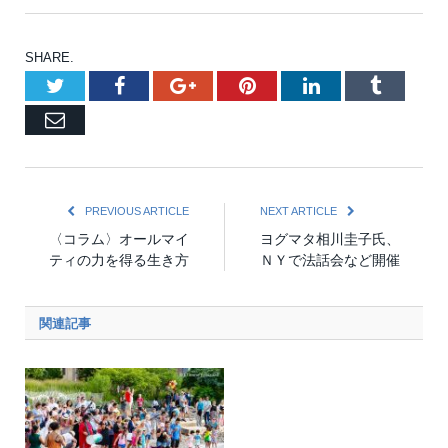
SHARE.
Twitter
Facebook
Google+
Pinterest
LinkedIn
Tumblr
Email
PREVIOUS ARTICLE
NEXT ARTICLE
〈コラム〉オールマイ
ヨグマタ相川圭子氏、
ティの力を得る生き方
ＮＹで法話会など開催
関連記事