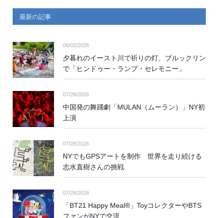
最新の記事
08/02/2026
夕暮れのイースト川で祈りの灯、ブルックリン
で「ヒンドゥー・ランプ・セレモニー」
07/28/2026
中国発の舞踊劇「MULAN（ムーラン）」NY初
上演
07/28/2026
NYでもGPSアートを制作 世界を走り続ける
志水直樹さんの挑戦
07/28/2026
「BT21 Happy Meal®」ToyコレクターやBTS
ファンがNYで交流