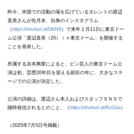
昨今、米国での活動の場を広げているタレントの渡辺
直美さんが先月末、自身のインスタグラム
（
https://shorturl.at/58rN8
）で来年２月11日に東京ドー
ム公演「渡辺直美（20）ｉｎ東京ドーム」を開催する
ことを発表した。
所属する吉本興業によると、ピン芸人の東京ドーム公
演は初。芸歴20年目を迎える節目の年に、大きなステ
ージでの公演が決定した。
公演の詳細は、渡辺さん本人およびスタッフＳＮＳで
随時発信されるとのこと。（
https://shorturl.at/RxOoa
）
（2025年7月5日号掲載）