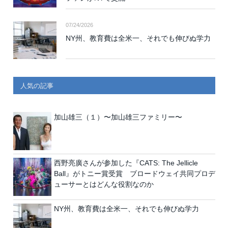
07/24/2026
NY州、教育費は全米一、それでも伸びぬ学力
人気の記事
加山雄三（１）〜加山雄三ファミリー〜
西野亮廣さんが参加した『CATS: The Jellicle
Ball』がトニー賞受賞 ブロードウェイ共同プロデ
ューサーとはどんな役割なのか
NY州、教育費は全米一、それでも伸びぬ学力