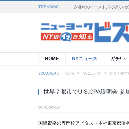
TRENDING
HOME
NYニュース
ガチ!
»
»
YOU ARE AT:
Home
NYニュース
世界７都市で
世界７都市でU.S.CPA説明会 
ON
02/06/2018
国際資格の専門校アビタス（本社東京都渋