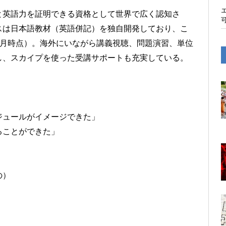
と英語力を証明できる資格として世界で
広く認知さ
スは日本語教材（英語併記）を独自開発しており、
こ
2月時点）。
海外にいながら講義視聴、問題演習、
単位
し、
スカイプを使った受講サポートも充実している。
」
ジュールがイメージできた」
ることができた」
の）