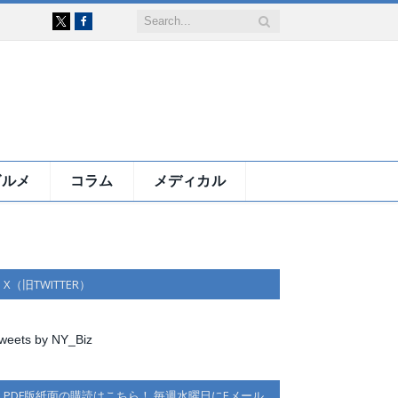
Facebook
X
グルメ
コラム
メディカル
X（旧TWITTER）
weets by NY_Biz
PDF版紙面の購読はこちら！ 毎週水曜日にEメール