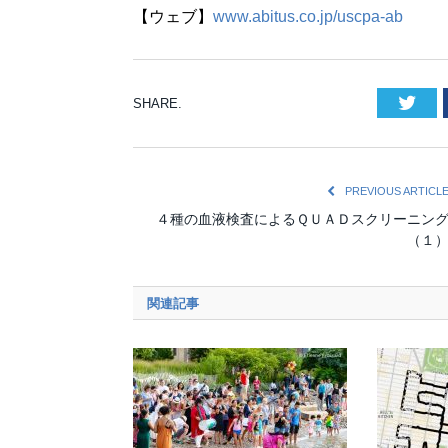
【ウェブ】
www.abitus.co.jp/uscpa-ab
Twi
SHARE.
PREVIOUS ARTICL
４種の血液検査によるＱＵＡＤスクリーニン
（１
関連記事