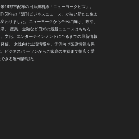
全米18都市配布の日系無料紙「ニューヨークビズ」。
創刊50年の「週刊ビジネスニュース」が装い新たに生ま
れ変わりました。ニューヨークから全米に向け、政治、
経済、 産業、金融など日米の最新ニュースはもちろ
ん、文化、エンターテインメントに至るまでの最新情報
を発信。 女性向け生活情報や、子供向け医療情報も掲
載。ビジネスパ ーソンからご家庭の主婦まで幅広く愛
読できる週刊情報紙。