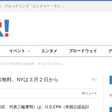
夕暮れのイースト川で祈りの灯、ブルックリンで「ヒンドゥー・ランプ・セレモニー」
イベント
エンタメ
ブロードウェイ
U.S.CPA説明会 参加無料、NYは３月２日から
参加無料、NYは３月２日から
0
NYニュース
T
谷区、代表三輪豊明）
は、U.S.CPA（米国公認会計