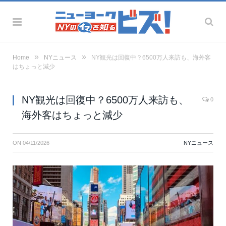
»
»
Home
NYニュース
NY観光は回復中？6500万人来訪も、海外客
はちょっと減少
NY観光は回復中？6500万人来訪も、
0
海外客はちょっと減少
ON
04/11/2026
NYニュース