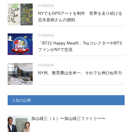
07/28/2026
NYでもGPSアートを制作 世界を走り続ける
志水直樹さんの挑戦
07/28/2026
「BT21 Happy Meal®」ToyコレクターやBTS
ファンがNYで交流
07/24/2026
NY州、教育費は全米一、それでも伸びぬ学力
人気の記事
加山雄三（１）〜加山雄三ファミリー〜