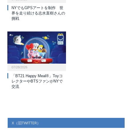
NYでもGPSアートを制作 世
界を走り続ける志水直樹さんの
挑戦
07/28/2026
「BT21 Happy Meal®」Toyコ
レクターやBTSファンがNYで
交流
X（旧TWITTER）