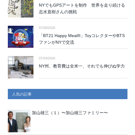
NYでもGPSアートを制作 世界を走り続ける
志水直樹さんの挑戦
07/28/2026
「BT21 Happy Meal®」ToyコレクターやBTS
ファンがNYで交流
07/24/2026
NY州、教育費は全米一、それでも伸びぬ学力
人気の記事
加山雄三（１）〜加山雄三ファミリー〜