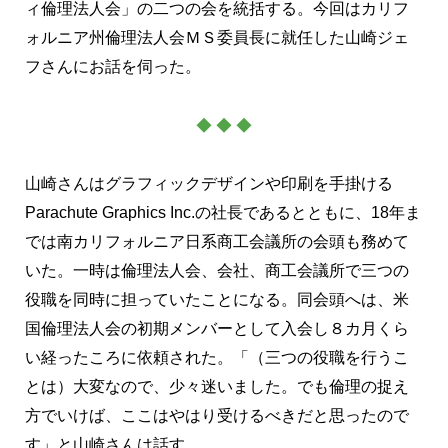
ィ倫理法人会」の二つの会を統括する。今回はカリフ
ォルニア州倫理法人会ＭＳ委員長に就任した山崎ジェ
フさんにお話を伺った。
◆ ◆ ◆
山崎さんはグラフィックデザインや印刷を手掛ける
Parachute Graphics Inc.の社長であるとともに、18年ま
では南カリフォルニア日系商工会議所の会頭も務めて
いた。一時は倫理法人会、会社、商工会議所で三つの
役職を同時に担っていたことになる。同会頭へは、米
国倫理法人会の初期メンバーとして入会し８カ月くら
い経ったころに依頼された。「（三つの役職を行うこ
とは）大変なので、少々迷いました。でも倫理の捉え
方でいけば、ここはやはり受けるべきだと思ったので
す」と山崎さんは話す。