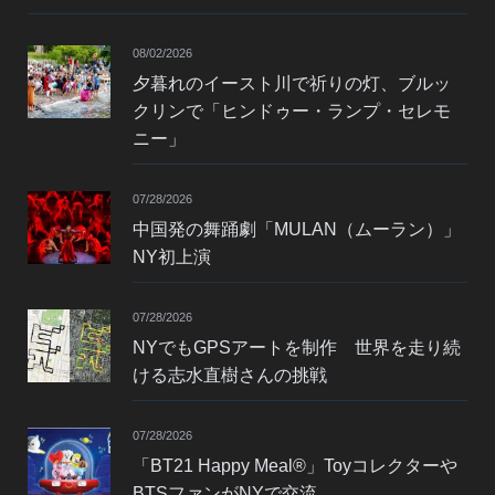
08/02/2026
夕暮れのイースト川で祈りの灯、ブルッ
クリンで「ヒンドゥー・ランプ・セレモ
ニー」
07/28/2026
中国発の舞踊劇「MULAN（ムーラン）」
NY初上演
07/28/2026
NYでもGPSアートを制作 世界を走り続
ける志水直樹さんの挑戦
07/28/2026
「BT21 Happy Meal®」Toyコレクターや
BTSファンがNYで交流