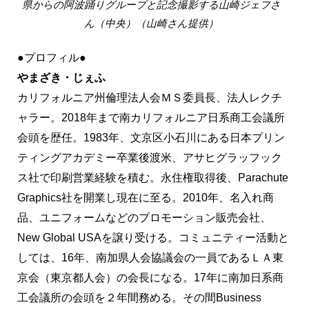
県からの阿波踊りグループと記念撮影する山崎ジェフさ
ん（中央）（山崎さん提供）
●プロフィル●
やまざき・じぇふ
カリフォルニア州倫理法人会ＭＳ委員長、法人レクチ
ャラー。2018年まで南カリフォルニア日系商工会議所
会頭を歴任。1983年、文京区小石川にある日本プリン
ティングアカデミー卒業後渡米、アサヒグラッフック
ス社で印刷営業経験を積む。永住権取得後、Parachute
Graphics社を開業し現在に至る。2010年、名入れ商
品、ユニフォームなどのプロモーション販売会社、
New Global USAを譲り受ける。コミュニティー活動と
しては、16年、南加県人会協議会の一員であるＬＡ東
京会（東京都人会）の会長になる。17年に南加日系商
工会議所の会頭を２年間務める。その間Business