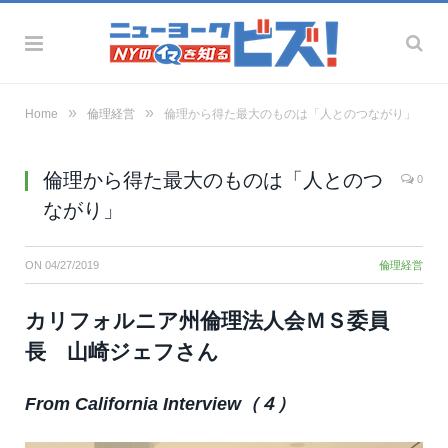
»
»
Home
倫理経営
倫理から得た最大のものは「人とのつながり」
倫理から得た最大のものは「人とのつ
0
ながり」
ON
04/27/2019
倫理経営
カリフォルニア州倫理法人会ＭＳ委員
長 山崎ジェフさん
From California Interview（４）