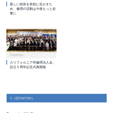
新しい技術を有効に生かすた
め、倫理の活動は今後もっと必
要に
07/20/2022
カリフォルニア州倫理法人会、
設立５周年記念式典開催
X（旧TWITTER）