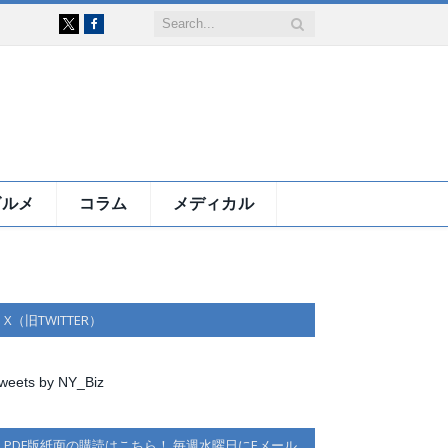
Facebook
X
グルメ
コラム
メディカル
X（旧TWITTER）
weets by NY_Biz
PDF版紙面の購読はこちら！ 毎週水曜日にEメール