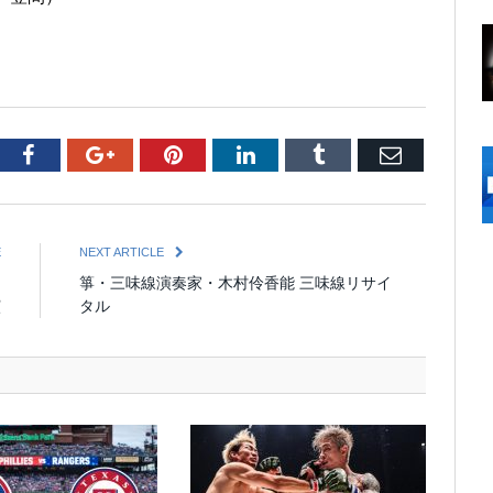
tter
Facebook
Google+
Pinterest
LinkedIn
Tumblr
Email
E
NEXT ARTICLE
イ
箏・三味線演奏家・木村伶香能 三味線リサイ
演
タル