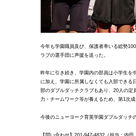
今年も学園職員及び、保護者率いる総勢10
ラブの選手団に声援を送った。
昨年に引き続き、学園内の部員は小学生を
に加え、学園に所属しなくても入部できる
部のダブルダッチクラブもあり、20人の定
力・チームワーク等が養えるため、第1次
今後のニューヨーク育英学園ダブルダッチ
【問い合わせ】201-947-4832（担当：内