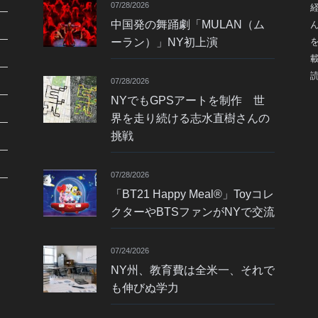
07/28/2026
中国発の舞踊劇「MULAN（ム
ーラン）」NY初上演
07/28/2026
NYでもGPSアートを制作 世
界を走り続ける志水直樹さんの
挑戦
07/28/2026
「BT21 Happy Meal®」Toyコレ
クターやBTSファンがNYで交流
07/24/2026
NY州、教育費は全米一、それで
も伸びぬ学力