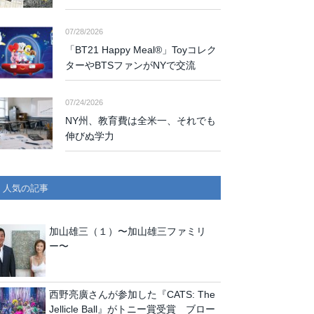
07/28/2026
「BT21 Happy Meal®」Toyコレク
ターやBTSファンがNYで交流
07/24/2026
NY州、教育費は全米一、それでも
伸びぬ学力
人気の記事
加山雄三（１）〜加山雄三ファミリ
ー〜
西野亮廣さんが参加した『CATS: The
Jellicle Ball』がトニー賞受賞 ブロー