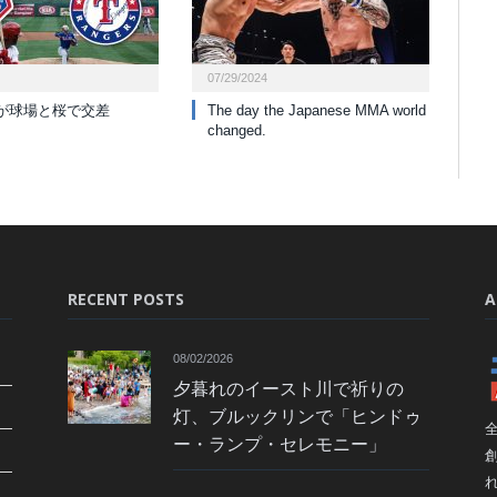
07/29/2024
が球場と桜で交差
The day the Japanese MMA world
changed.
RECENT POSTS
A
08/02/2026
夕暮れのイースト川で祈りの
灯、ブルックリンで「ヒンドゥ
ー・ランプ・セレモニー」