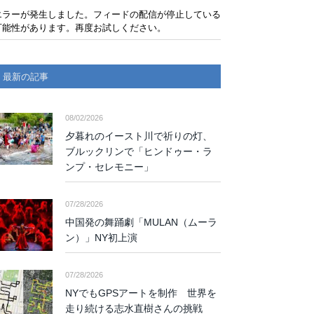
エラーが発生しました。フィードの配信が停止している
可能性があります。再度お試しください。
最新の記事
08/02/2026
夕暮れのイースト川で祈りの灯、
ブルックリンで「ヒンドゥー・ラ
ンプ・セレモニー」
07/28/2026
中国発の舞踊劇「MULAN（ムーラ
ン）」NY初上演
07/28/2026
NYでもGPSアートを制作 世界を
走り続ける志水直樹さんの挑戦