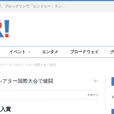
夕暮れのイースト川で祈りの灯、ブルックリンで「ヒンドゥー・ランプ・セレモニー」
イベント
エンタメ
ブロードウェイ
チチーム アポロシアター国際大会で健闘
シアター国際大会で健闘
0
スポーツ
T
位入賞