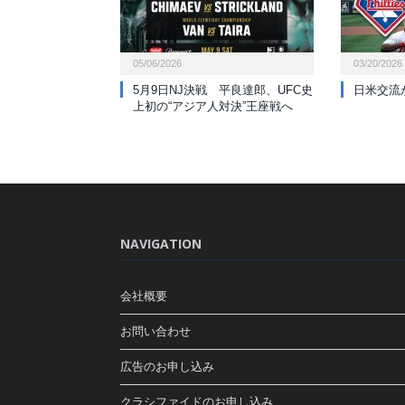
05/06/2026
03/20/2026
5月9日NJ決戦 平良達郎、UFC史
日米交流
上初の“アジア人対決”王座戦へ
NAVIGATION
会社概要
お問い合わせ
広告のお申し込み
クラシファイドのお申し込み