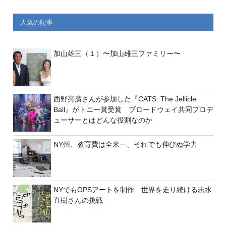
人気の記事
加山雄三（１）〜加山雄三ファミリー〜
西野亮廣さんが参加した『CATS: The Jellicle
Ball』がトニー賞受賞 ブロードウェイ共同プロデ
ューサーとはどんな役割なのか
NY州、教育費は全米一、それでも伸びぬ学力
NYでもGPSアートを制作 世界を走り続ける志水
直樹さんの挑戦