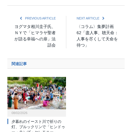
PREVIOUS ARTICLE
NEXT ARTICLE
ヨグマタ相川圭子氏、
〈コラム〉集夢計画
ＮＹで「ヒマラヤ聖者
62「盡人事、聴天命：
が語る幸福への扉」法
人事を尽くして天命を
話会
待つ」
関連記事
08/02/2026
夕暮れのイースト川で祈りの
灯、ブルックリンで「ヒンドゥ