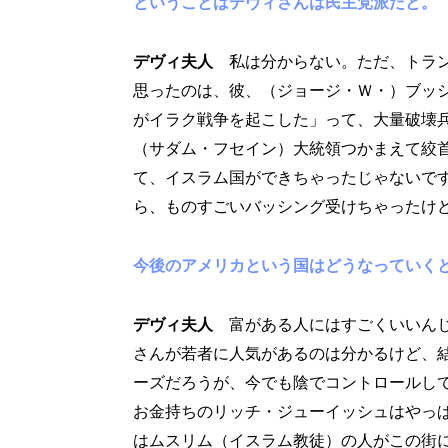
ということはデヴィさんは民主党派だと。
デヴィ夫人
私は分からない。ただ、トラ
思ったのは、彼、（ジョージ・Ｗ・）ブッ
がイラク戦争を起こした」って、大量破壊
（サダム・フセイン）大統領つかまえて絞
て、イスラム国ができちゃったじゃないで
ら、ものすごいバッシング受けちゃったけ
今後のアメリカという国はどうなっていく
デヴィ夫人
富がある人にはすごくいいん
さんが若者に人気があるのは分かるけど、
ーズだろうが、今でも陰でコントロールし
お金持ちのリッチ・ジューイッシュはやっ
はムスリム（イスラム教徒）の人がこの街