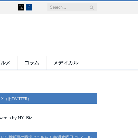
Facebook
X
グルメ
コラム
メディカル
X（旧TWITTER）
weets by NY_Biz
PDF版紙面の購読はこちら！ 毎週水曜日にEメール