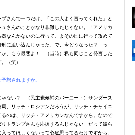
ンプさんで一つだけ、「この人よく言ってくれた」と
シュさんのことかなり非難したじゃない。「アメリカ
兵器なんかないのに行って、よその国に行って攻めて
首刑に追い込んじゃった、で、今どうなった？ っ
すか、もう最悪よ！ （当時）私も同じこと発言した
ど。（笑）
と予想されますか。
じゃない？ （民主党候補のバーニー・）サンダース
結局、リッチ・ロシアンだろうが、リッチ・チャイニ
てるのは、リッチ・アメリカンなんですから。なので
ぱりトランプさんを応援するんじゃない。だって彼ら
に入ってほしくないって心底思ってるわけですから。