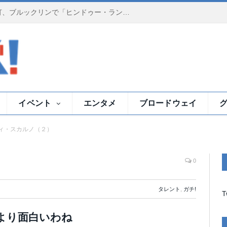
夕暮れのイースト川で祈りの灯、ブルックリンで「ヒンドゥー・ランプ・セレモニー」
イベント
エンタメ
ブロードウェイ
ィ・スカルノ（２）
0
タレント
,
ガチ!
T
より面白いわね