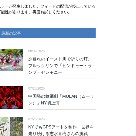
エラーが発生しました。フィードの配信が停止している
可能性があります。再度お試しください。
最新の記事
08/02/2026
夕暮れのイースト川で祈りの灯、
ブルックリンで「ヒンドゥー・ラ
ンプ・セレモニー」
07/28/2026
中国発の舞踊劇「MULAN（ムーラ
ン）」NY初上演
07/28/2026
NYでもGPSアートを制作 世界を
走り続ける志水直樹さんの挑戦