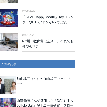
07/28/2026
「BT21 Happy Meal®」Toyコレク
ターやBTSファンがNYで交流
07/24/2026
NY州、教育費は全米一、それでも
伸びぬ学力
人気の記事
加山雄三（１）〜加山雄三ファミリ
ー〜
西野亮廣さんが参加した『CATS: The
Jellicle Ball』がトニー賞受賞 ブロー