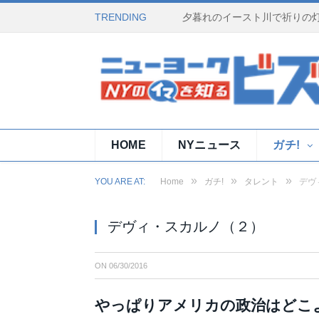
TRENDING
HOME
NYニュース
ガチ!
»
»
»
YOU ARE AT:
Home
ガチ!
タレント
デヴ
デヴィ・スカルノ（２）
ON
06/30/2016
やっぱりアメリカの政治はどこ