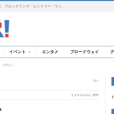
夕暮れのイースト川で祈りの灯、ブルックリンで「ヒンドゥー・ランプ・セレモニー」
イベント
エンタメ
ブロードウェイ
川嶋あい
0
ミュージシャン
,
ガチ!
T
み