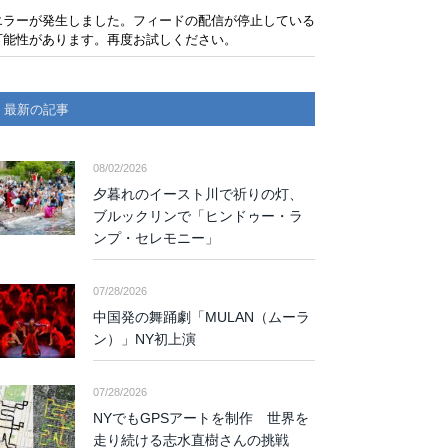
エラーが発生しました。フィードの配信が停止している
可能性があります。再度お試しください。
最新の記事
08/02/2026
夕暮れのイースト川で祈りの灯、
ブルックリンで「ヒンドゥー・ラ
ンプ・セレモニー」
07/28/2026
中国発の舞踊劇「MULAN（ムーラ
ン）」NY初上演
07/28/2026
NYでもGPSアートを制作 世界を
走り続ける志水直樹さんの挑戦