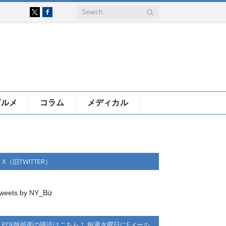
Facebook
X
グルメ
コラム
メディカル
X（旧TWITTER）
weets by NY_Biz
PDF版紙面の購読はこちら！ 毎週水曜日にEメール