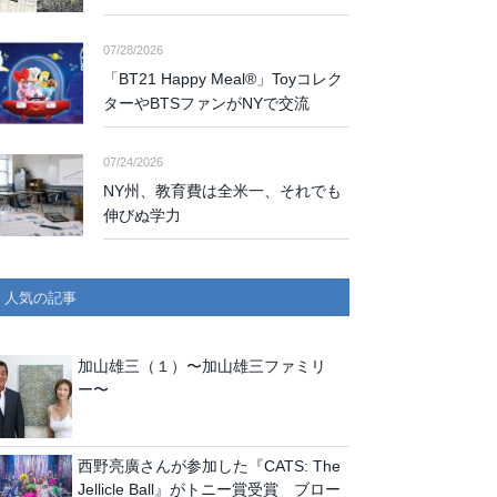
07/28/2026
「BT21 Happy Meal®」Toyコレク
ターやBTSファンがNYで交流
07/24/2026
NY州、教育費は全米一、それでも
伸びぬ学力
人気の記事
加山雄三（１）〜加山雄三ファミリ
ー〜
西野亮廣さんが参加した『CATS: The
Jellicle Ball』がトニー賞受賞 ブロー