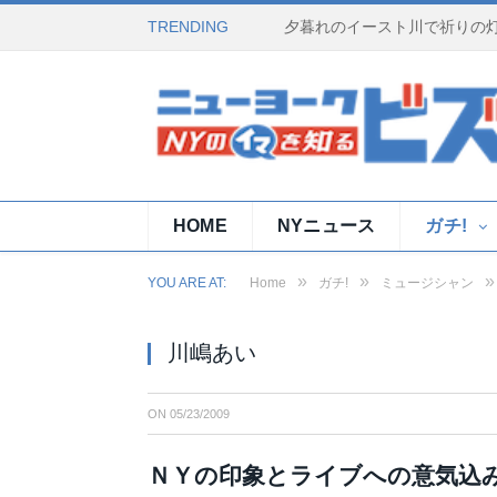
TRENDING
HOME
NYニュース
ガチ!
»
»
»
YOU ARE AT:
Home
ガチ!
ミュージシャン
川嶋あい
ON
05/23/2009
ＮＹの印象とライブへの意気込