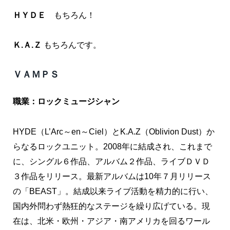
ＨＹＤＥ
もちろん！
Ｋ.Ａ.Ｚ
もちろんです。
ＶＡＭＰＳ
職業：ロックミュージシャン
HYDE（L’Arc～en～Ciel）とK.A.Z（Oblivion Dust）か
らなるロックユニット。2008年に結成され、これまで
に、シングル６作品、アルバム２作品、ライブＤＶＤ
３作品をリリース。最新アルバムは10年７月リリース
の「BEAST」。結成以来ライブ活動を精力的に行い、
国内外問わず熱狂的なステージを繰り広げている。現
在は、北米・欧州・アジア・南アメリカを回るワール