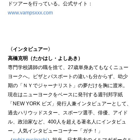
ドツアーを行っている。公式サイト：
www.vampsxxx.com
〈インタビュアー〉
高橋克明（たかはし・よしあき）
専門学校講師の職を捨て、27歳単身あてもなくニュー
ヨークへ。ビザとパスポートの違いも分からず、幼少
期の「ＮＹでジャーナリスト」の夢だけを胸に渡米。
現在はニューヨークをベースに発刊する週刊邦字紙
「NEW YORK ビズ」発行人兼インタビュアーとして、
過去ハリウッドスター、スポーツ選手、俳優、アイド
ル、政治家など、400人を超える著名人にインタビュ
ー。人気インタビューコーナー「ガチ！」
（
nybiz.nyc/gachi
）担当。日本最大のメルマガポータル