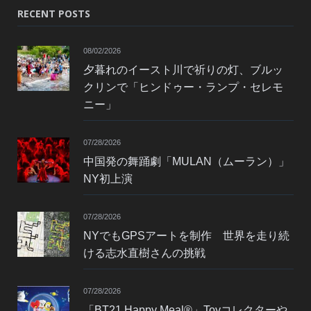
RECENT POSTS
08/02/2026
夕暮れのイースト川で祈りの灯、ブルッ
クリンで「ヒンドゥー・ランプ・セレモ
ニー」
07/28/2026
中国発の舞踊劇「MULAN（ムーラン）」
NY初上演
07/28/2026
NYでもGPSアートを制作 世界を走り続
ける志水直樹さんの挑戦
07/28/2026
「BT21 Happy Meal®」Toyコレクターや