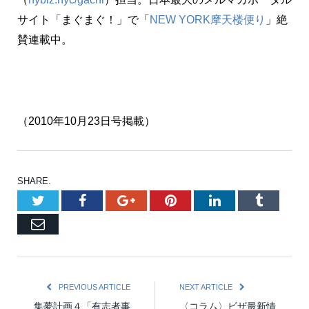
サイト「まぐまぐ！」で「
NEW YORK摩天楼便り
」絶
賛連載中。
（2010年10月23日号掲載）
SHARE.
Twitter
Facebook
Google+
Pinterest
LinkedIn
Tumblr
Email
PREVIOUS ARTICLE
NEXT ARTICLE
集夢計画４「有志者事
〈コラム〉ビザ最新情