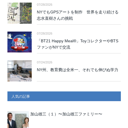
07/28/2026
NYでもGPSアートを制作 世界を走り続ける
志水直樹さんの挑戦
07/28/2026
「BT21 Happy Meal®」ToyコレクターやBTS
ファンがNYで交流
07/24/2026
NY州、教育費は全米一、それでも伸びぬ学力
人気の記事
加山雄三（１）〜加山雄三ファミリー〜