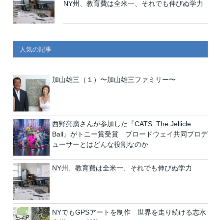
NY州、教育費は全米一、それでも伸びぬ学力
人気の記事
加山雄三（１）〜加山雄三ファミリー〜
西野亮廣さんが参加した『CATS: The Jellicle
Ball』がトニー賞受賞 ブロードウェイ共同プロデ
ューサーとはどんな役割なのか
NY州、教育費は全米一、それでも伸びぬ学力
NYでもGPSアートを制作 世界を走り続ける志水