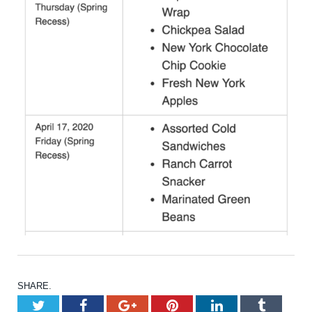
SHARE.
Twitter
Facebook
Google+
Pinterest
LinkedIn
Tumblr