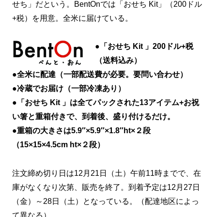
せち」だという。BentOnでは「おせち Kit」（200ドル
+税）を用意。全米に届けている。
●「おせち Kit 」200ドル+税
（送料込み）
●全米に配達（一部配送費が必要。要問い合わせ）
●冷蔵でお届け（一部冷凍あり）
●「おせち Kit 」は全てパックされた13アイテム+お祝
い箸と重箱付きで、到着後、盛り付けるだけ。
●重箱の大きさは5.9″×5.9″×1.8″ht×２段
（15×15×4.5cm ht×２段）
注文締め切り日は12月21日（土）午前11時までで、在
庫がなくなり次第、販売を終了。到着予定は12月27日
（金）～28日（土）となっている。（配達地区によっ
て異なる）