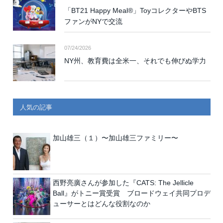
「BT21 Happy Meal®」ToyコレクターやBTS
ファンがNYで交流
07/24/2026
NY州、教育費は全米一、それでも伸びぬ学力
人気の記事
加山雄三（１）〜加山雄三ファミリー〜
西野亮廣さんが参加した『CATS: The Jellicle
Ball』がトニー賞受賞 ブロードウェイ共同プロデ
ューサーとはどんな役割なのか