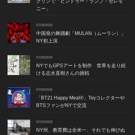
クリンで「ヒンドゥー・ランプ・セレモ
ニー」
07/28/2026
中国発の舞踊劇「MULAN（ムーラン）」
NY初上演
07/28/2026
NYでもGPSアートを制作 世界を走り続
ける志水直樹さんの挑戦
07/28/2026
「BT21 Happy Meal®」Toyコレクターや
BTSファンがNYで交流
07/24/2026
NY州、教育費は全米一、それでも伸びぬ