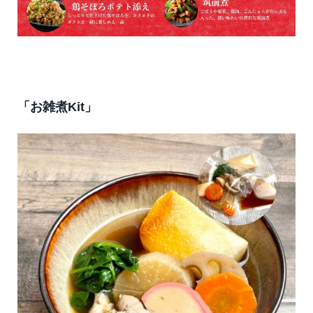
「お雑煮Kit」