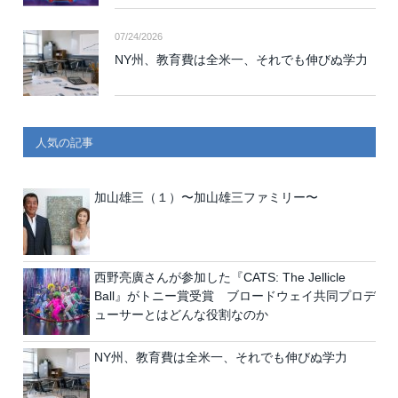
07/24/2026
NY州、教育費は全米一、それでも伸びぬ学力
人気の記事
加山雄三（１）〜加山雄三ファミリー〜
西野亮廣さんが参加した『CATS: The Jellicle
Ball』がトニー賞受賞 ブロードウェイ共同プロデ
ューサーとはどんな役割なのか
NY州、教育費は全米一、それでも伸びぬ学力