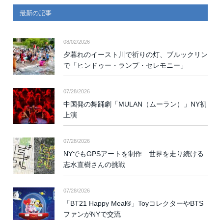
最新の記事
08/02/2026
夕暮れのイースト川で祈りの灯、ブルックリン
で「ヒンドゥー・ランプ・セレモニー」
07/28/2026
中国発の舞踊劇「MULAN（ムーラン）」NY初
上演
07/28/2026
NYでもGPSアートを制作 世界を走り続ける
志水直樹さんの挑戦
07/28/2026
「BT21 Happy Meal®」ToyコレクターやBTS
ファンがNYで交流