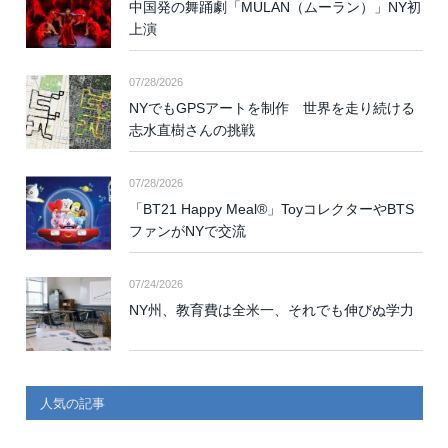
中国発の舞踊劇「MULAN（ムーラン）」NY初
上演
07/28/2026
NYでもGPSアートを制作 世界を走り続ける
志水直樹さんの挑戦
07/28/2026
「BT21 Happy Meal®」ToyコレクターやBTS
ファンがNYで交流
07/24/2026
NY州、教育費は全米一、それでも伸びぬ学力
人気の記事