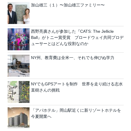
加山雄三（１）〜加山雄三ファミリー〜
西野亮廣さんが参加した『CATS: The Jellicle
Ball』がトニー賞受賞 ブロードウェイ共同プロデ
ューサーとはどんな役割なのか
NY州、教育費は全米一、それでも伸びぬ学力
NYでもGPSアートを制作 世界を走り続ける志水
直樹さんの挑戦
「アパホテル」岡山駅近くに新リゾートホテルを
今夏開業へ