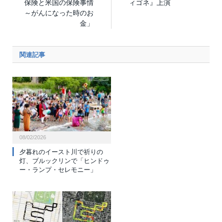
保険と米国の保険事情
ィゴネ』上演
～がんになった時のお
金」
関連記事
08/02/2026
夕暮れのイースト川で祈りの
灯、ブルックリンで「ヒンドゥ
ー・ランプ・セレモニー」