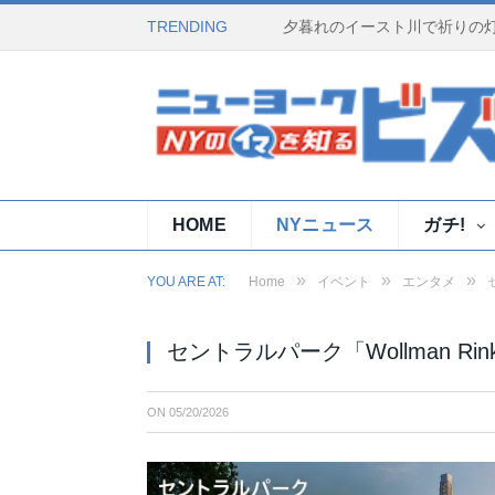
TRENDING
HOME
NYニュース
ガチ!
»
»
»
YOU ARE AT:
Home
イベント
エンタメ
セントラルパーク「Wollman R
ON
05/20/2026