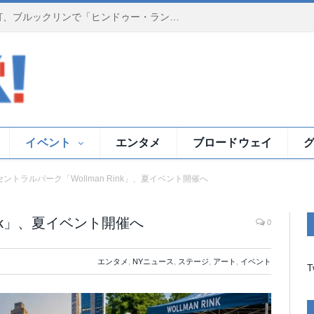
夕暮れのイースト川で祈りの灯、ブルックリンで「ヒンドゥー・ランプ・セレモニー」
イベント
エンタメ
ブロードウェイ
セントラルパーク「Wollman Rink」、夏イベント開催へ
ink」、夏イベント開催へ
0
エンタメ
,
NYニュース
,
ステージ
,
アート
,
イベント
T