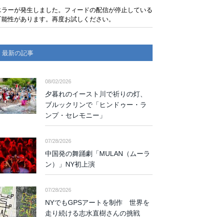
エラーが発生しました。フィードの配信が停止している
可能性があります。再度お試しください。
最新の記事
08/02/2026
夕暮れのイースト川で祈りの灯、
ブルックリンで「ヒンドゥー・ラ
ンプ・セレモニー」
07/28/2026
中国発の舞踊劇「MULAN（ムーラ
ン）」NY初上演
07/28/2026
NYでもGPSアートを制作 世界を
走り続ける志水直樹さんの挑戦