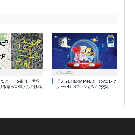
07/28/2026
GPSアートを制作 世界
「BT21 Happy Meal®」Toyコレク
ける志水直樹さんの挑戦
ターやBTSファンがNYで交流