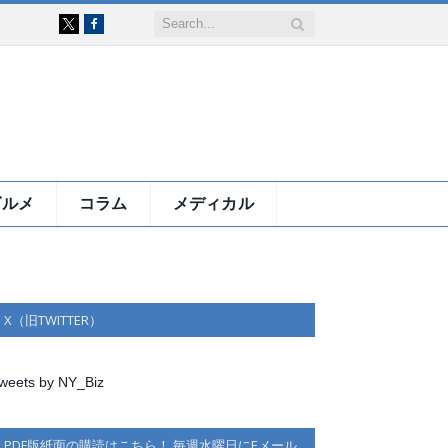
Facebook
X
グルメ
コラム
メディカル
X（旧TWITTER）
weets by NY_Biz
PDF版紙面の購読はこちら！ 毎週水曜日にEメール