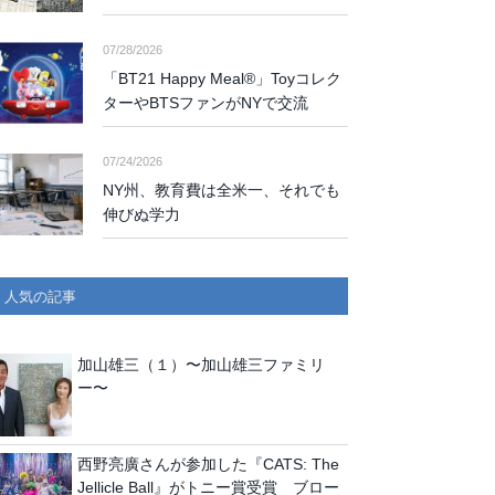
07/28/2026
「BT21 Happy Meal®」Toyコレク
ターやBTSファンがNYで交流
07/24/2026
NY州、教育費は全米一、それでも
伸びぬ学力
人気の記事
加山雄三（１）〜加山雄三ファミリ
ー〜
西野亮廣さんが参加した『CATS: The
Jellicle Ball』がトニー賞受賞 ブロー