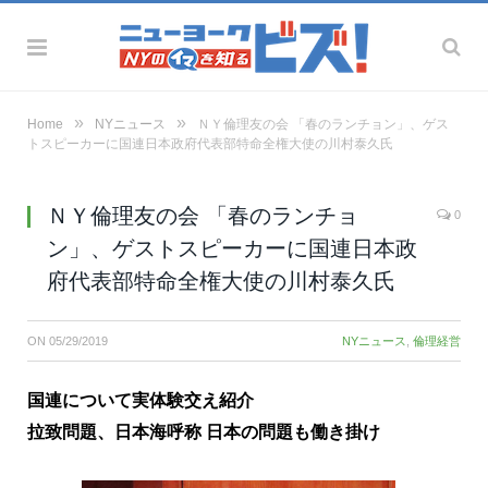
»
»
Home
NYニュース
ＮＹ倫理友の会 「春のランチョン」、ゲス
トスピーカーに国連日本政府代表部特命全権大使の川村泰久氏
ＮＹ倫理友の会 「春のランチョ
0
ン」、ゲストスピーカーに国連日本政
府代表部特命全権大使の川村泰久氏
ON
05/29/2019
NYニュース
,
倫理経営
国連について実体験交え紹介
拉致問題、日本海呼称 日本の問題も働き掛け