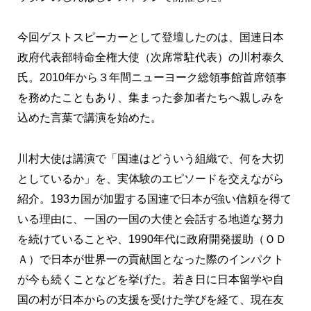
今回ゲストスピーカーとして登壇したのは、国連日本
政府代表部特命全権大使（次席常駐代表）の川村泰久
氏。2010年から３年間ニューヨーク総領事館首席領事
を務めたこともあり、集まった参加者たちへ親しみを
込めた言葉で講演を始めた。
川村大使は講演で「国連はどういう組織で、何を大切
としているか」を、実体験のエピソードを交えながら
紹介。193カ国が加盟する国連で日本が強い信頼を得て
いる理由に、一国の一国の大使と会話する地道な努力
を続けていることや、1990年代に政府開発援助（ＯＤ
Ａ）で日本が世界一の貢献国となった際のインパクト
が今も続くことなどを挙げた。若き日に日本留学や自
国の村が日本からの支援を受けた学びを経て、現在友