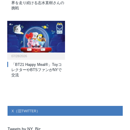
界を走り続ける志水直樹さんの
挑戦
07/28/2026
「BT21 Happy Meal®」Toyコ
レクターやBTSファンがNYで
交流
X（旧TWITTER）
Tweets by NY_Biz