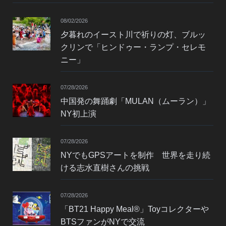
08/02/2026
夕暮れのイースト川で祈りの灯、ブルッ
クリンで「ヒンドゥー・ランプ・セレモ
ニー」
07/28/2026
中国発の舞踊劇「MULAN（ムーラン）」
NY初上演
07/28/2026
NYでもGPSアートを制作 世界を走り続
ける志水直樹さんの挑戦
07/28/2026
「BT21 Happy Meal®」Toyコレクターや
BTSファンがNYで交流