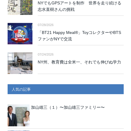
NYでもGPSアートを制作 世界を走り続ける
志水直樹さんの挑戦
07/28/2026
「BT21 Happy Meal®」ToyコレクターやBTS
ファンがNYで交流
07/24/2026
NY州、教育費は全米一、それでも伸びぬ学力
人気の記事
加山雄三（１）〜加山雄三ファミリー〜