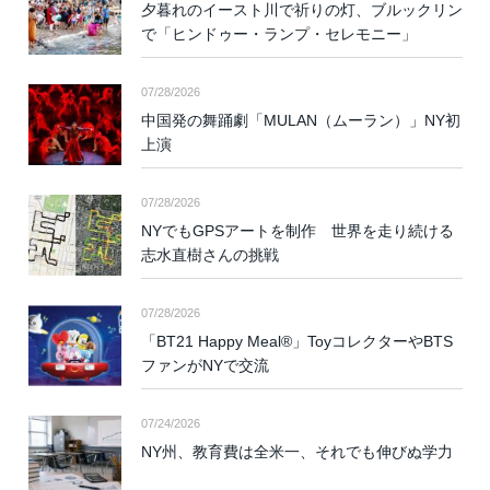
夕暮れのイースト川で祈りの灯、ブルックリン
で「ヒンドゥー・ランプ・セレモニー」
07/28/2026
中国発の舞踊劇「MULAN（ムーラン）」NY初
上演
07/28/2026
NYでもGPSアートを制作 世界を走り続ける
志水直樹さんの挑戦
07/28/2026
「BT21 Happy Meal®」ToyコレクターやBTS
ファンがNYで交流
07/24/2026
NY州、教育費は全米一、それでも伸びぬ学力