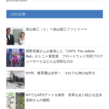
人気の記事
加山雄三（１）〜加山雄三ファミリー〜
西野亮廣さんが参加した『CATS: The Jellicle
Ball』がトニー賞受賞 ブロードウェイ共同プロデ
ューサーとはどんな役割なのか
NY州、教育費は全米一、それでも伸びぬ学力
NYでもGPSアートを制作 世界を走り続ける志水
直樹さんの挑戦