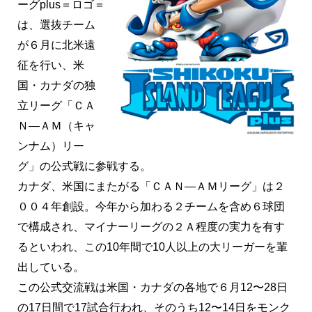
ーグplus＝ロゴ＝
は、選抜チーム
が６月に北米遠
征を行い、米
国・カナダの独
立リーグ「ＣＡ
Ｎ―ＡＭ（キャ
ンナム）リー
グ」の公式戦に参戦する。
カナダ、米国にまたがる「ＣＡＮ―ＡＭリーグ」は２
００４年創設。今年から加わる２チームを含め６球団
で構成され、マイナーリーグの２Ａ程度の実力を有す
るといわれ、この10年間で10人以上の大リーガーを輩
出している。
この公式交流戦は米国・カナダの各地で６月12〜28日
の17日間で17試合行われ、そのうち12〜14日をモンク