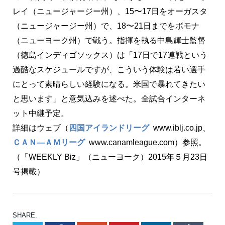
レイ（ニュージャージー州）、15〜17日をオーガスタ
（ニュージャージー州）で、18〜21日までをボモナ
（ニューヨーク州）で戦う。指揮を執る中島輝士監督
（徳島インディゴソックス）は「17日で17連戦という
過酷なスケジュールですが、こういう体験は若い選手
にとって素晴らしい経験になる。米国で暴れてきたい
と思います」と意気込みを述べた。全試合インターネ
ット中継予定。
詳細はウェブ（
四国アイランドリーグ
www.iblj.co.jp、
ＣＡＮ―ＡＭリーグ
www.canamleague.com）参照。
（「WEEKLY Biz」（ニューヨーク）2015年５月23日
号掲載）
SHARE.