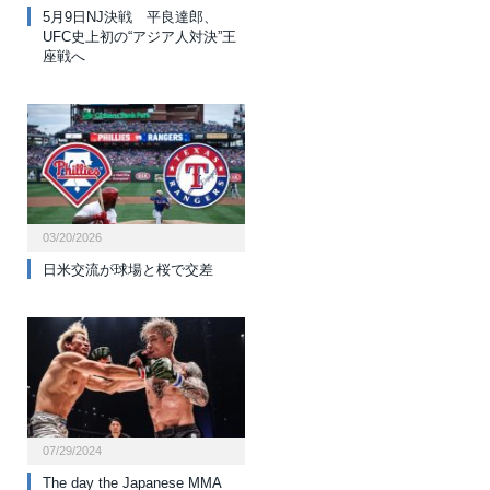
5月9日NJ決戦 平良達郎、
UFC史上初の“アジア人対決”王
座戦へ
03/20/2026
日米交流が球場と桜で交差
07/29/2024
The day the Japanese MMA