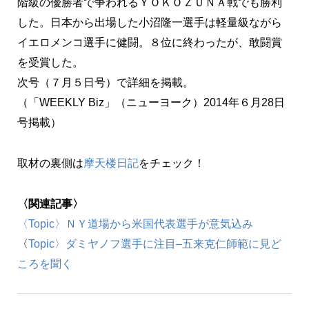
階級の優勝者で争われるＹＯＫＯＺＵＮＡ戦でも勝利
した。日本から出場した小沼隆一選手は軽量級ながら
イエロメンコ選手に健闘。８位に終わったが、敢闘賞
を受賞した。
次号（７月５日号）で詳細を掲載。
（「WEEKLY Biz」（ニューヨーク）2014年６月28日
号掲載）
取材の裏側は
摩天楼日記
をチェック！
〈関連記事〉
〈Topic〉ＮＹ道場から米国代表選手が意気込み
〈
Topic〉ダミヤノフ選手に注目–五来克仁師範に見ど
ころを聞く