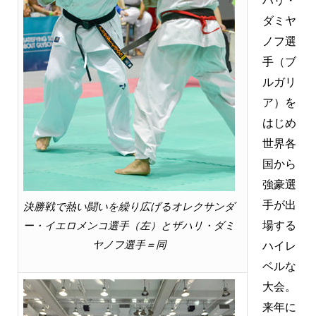
ハリ・
ダミヤ
ノフ選
手（ブ
ルガリ
ア）を
はじめ
世界各
国から
強豪選
手が出
決勝戦で熱い闘いを繰り広げるオレクサンダ
場する
ー・イエロメンコ選手（左）とザハリ・ダミ
ヤノフ選手＝同
ハイレ
ベルな
大会。
来年に