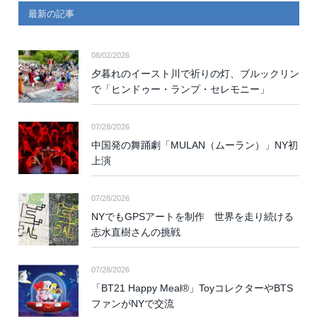
最新の記事
08/02/2026
夕暮れのイースト川で祈りの灯、ブルックリン
で「ヒンドゥー・ランプ・セレモニー」
07/28/2026
中国発の舞踊劇「MULAN（ムーラン）」NY初
上演
07/28/2026
NYでもGPSアートを制作 世界を走り続ける
志水直樹さんの挑戦
07/28/2026
「BT21 Happy Meal®」ToyコレクターやBTS
ファンがNYで交流