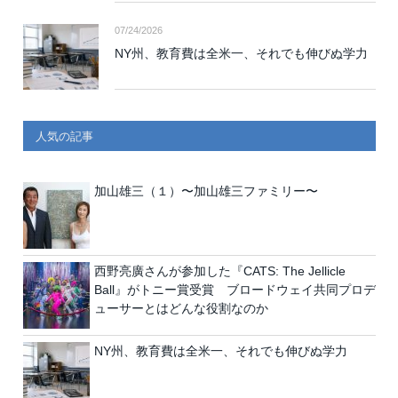
07/24/2026
NY州、教育費は全米一、それでも伸びぬ学力
人気の記事
加山雄三（１）〜加山雄三ファミリー〜
西野亮廣さんが参加した『CATS: The Jellicle
Ball』がトニー賞受賞 ブロードウェイ共同プロデ
ューサーとはどんな役割なのか
NY州、教育費は全米一、それでも伸びぬ学力