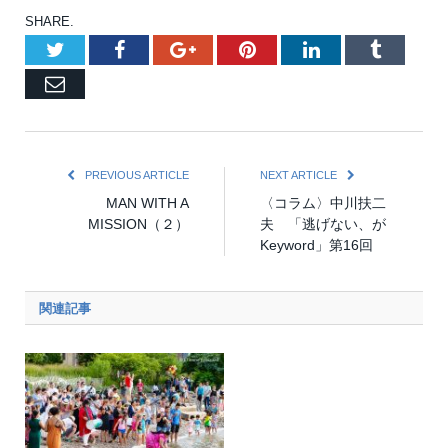
SHARE.
Twitter
Facebook
Google+
Pinterest
LinkedIn
Tumblr
Email
PREVIOUS ARTICLE
NEXT ARTICLE
MAN WITH A
〈コラム〉中川扶二
MISSION（２）
夫 「逃げない、が
Keyword」第16回
関連記事