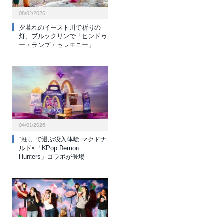
08/02/2026
夕暮れのイースト川で祈りの
灯、ブルックリンで「ヒンドゥ
ー・ランプ・セレモニー」
04/01/2026
“推し”で選ぶ没入体験 マクドナ
ルド×「KPop Demon
Hunters」コラボが登場