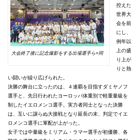
控えた
世界大
会を前
にし、
例年以
上の盛
大会終了後に記念撮影をする出場選手ら=同
り上が
りと熱
い闘いが繰り広げられた。
決勝の舞台に立ったのは、４連覇を目指すダミヤノフ
選手と、先日行われたヨーロッパ体重別で軽重量級を
制したイエロメンコ選手。実力者同士となった決勝
は、互いに譲らぬ大接戦となり延長の末、判定でイエ
ロメンコ選手に軍配が上がった。
女子では中量級をミリアム・ラマー選手が初優勝、各