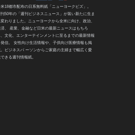
全米18都市配布の日系無料紙「ニューヨークビズ」。
創刊50年の「週刊ビジネスニュース」が装い新たに生ま
れ変わりました。ニューヨークから全米に向け、政治、
経済、 産業、金融など日米の最新ニュースはもちろ
ん、文化、エンターテインメントに至るまでの最新情報
を発信。 女性向け生活情報や、子供向け医療情報も掲
載。ビジネスパ ーソンからご家庭の主婦まで幅広く愛
読できる週刊情報紙。