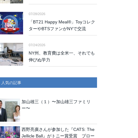
07/28/2026
「BT21 Happy Meal®」Toyコレク
ターやBTSファンがNYで交流
07/24/2026
NY州、教育費は全米一、それでも
伸びぬ学力
人気の記事
加山雄三（１）〜加山雄三ファミリ
ー〜
西野亮廣さんが参加した『CATS: The
Jellicle Ball』がトニー賞受賞 ブロー