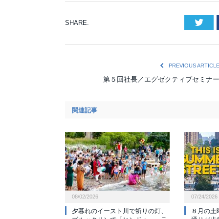
Twi
SHARE.
PREVIOUS ARTICL
第５回社長／エグゼクティブセミナ
関連記事
08/02/2026
07/24/2026
夕暮れのイースト川で祈りの灯、
８月の土