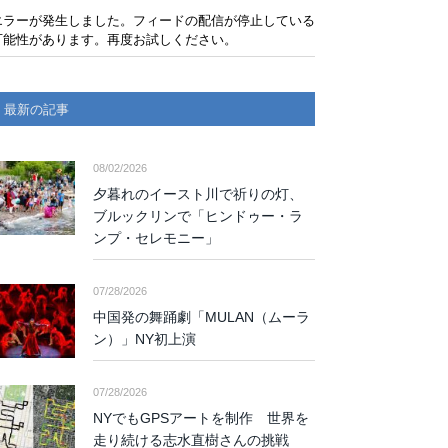
エラーが発生しました。フィードの配信が停止している
可能性があります。再度お試しください。
最新の記事
08/02/2026
夕暮れのイースト川で祈りの灯、
ブルックリンで「ヒンドゥー・ラ
ンプ・セレモニー」
07/28/2026
中国発の舞踊劇「MULAN（ムーラ
ン）」NY初上演
07/28/2026
NYでもGPSアートを制作 世界を
走り続ける志水直樹さんの挑戦