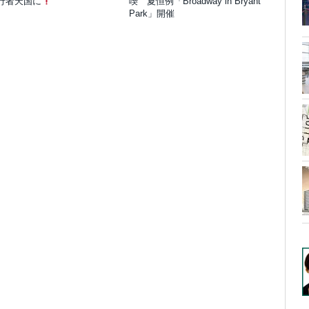
行者天国に
喫 夏恒例「Broadway in Bryant
Park」開催