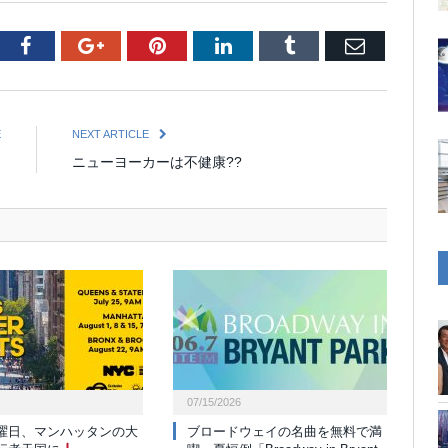
tter
Facebook
Google+
Pinterest
LinkedIn
Tumblr
Email
E
NEXT ARTICLE
ー
ニューヨーカーは不健康??
07/15/2026
曜日、マンハッタンの大
ブロードウェイの名曲を無料で満