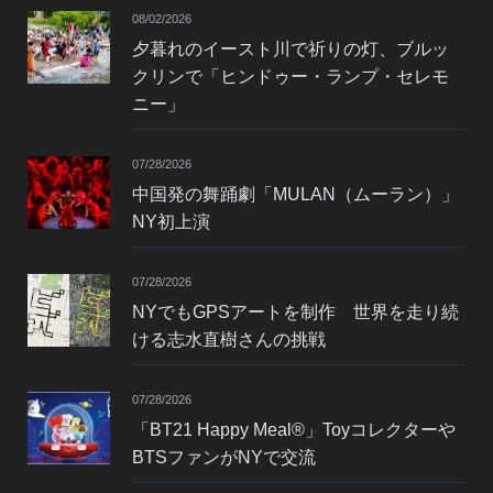
08/02/2026
夕暮れのイースト川で祈りの灯、ブルッ
クリンで「ヒンドゥー・ランプ・セレモ
ニー」
07/28/2026
中国発の舞踊劇「MULAN（ムーラン）」
NY初上演
07/28/2026
NYでもGPSアートを制作 世界を走り続
ける志水直樹さんの挑戦
07/28/2026
「BT21 Happy Meal®」Toyコレクターや
BTSファンがNYで交流