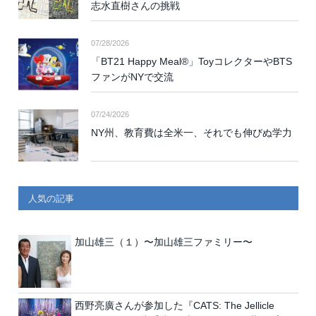
志水直樹さんの挑戦
07/28/2026
「BT21 Happy Meal®」ToyコレクターやBTS
ファンがNYで交流
07/24/2026
NY州、教育費は全米一、それでも伸びぬ学力
人気の記事
加山雄三（１）〜加山雄三ファミリー〜
西野亮廣さんが参加した『CATS: The Jellicle