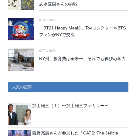
志水直樹さんの挑戦
07/28/2026
「BT21 Happy Meal®」ToyコレクターやBTS
ファンがNYで交流
07/24/2026
NY州、教育費は全米一、それでも伸びぬ学力
人気の記事
加山雄三（１）〜加山雄三ファミリー〜
西野亮廣さんが参加した『CATS: The Jellicle