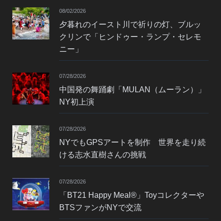
08/02/2026
夕暮れのイースト川で祈りの灯、ブルッ
クリンで「ヒンドゥー・ランプ・セレモ
ニー」
07/28/2026
中国発の舞踊劇「MULAN（ムーラン）」
NY初上演
07/28/2026
NYでもGPSアートを制作 世界を走り続
ける志水直樹さんの挑戦
07/28/2026
「BT21 Happy Meal®」Toyコレクターや
BTSファンがNYで交流