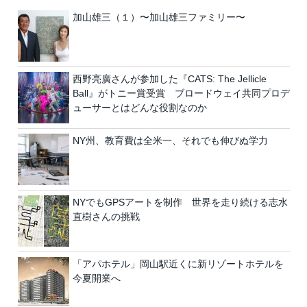
加山雄三（１）〜加山雄三ファミリー〜
西野亮廣さんが参加した『CATS: The Jellicle
Ball』がトニー賞受賞 ブロードウェイ共同プロデ
ューサーとはどんな役割なのか
NY州、教育費は全米一、それでも伸びぬ学力
NYでもGPSアートを制作 世界を走り続ける志水
直樹さんの挑戦
「アパホテル」岡山駅近くに新リゾートホテルを
今夏開業へ