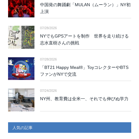
中国発の舞踊劇「MULAN（ムーラン）」NY初
上演
07/28/2026
NYでもGPSアートを制作 世界を走り続ける
志水直樹さんの挑戦
07/28/2026
「BT21 Happy Meal®」ToyコレクターやBTS
ファンがNYで交流
07/24/2026
NY州、教育費は全米一、それでも伸びぬ学力
人気の記事