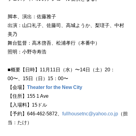
脚本、演出：佐藤雅子
出演：山口礼子、佐藤司、高城ようか、梨瑳子、中村
美乃
舞台監督：高木啓吾、松浦孝行（本番中）
照明：小野寺寿浩
■概要【日時】11月11日（水）〜14日（土）20：
00〜、15日（日）15：00〜
【会場】
Theater for the New City
【住所】155 1 Ave
【入場料】15ドル
【予約】646-462-5872、
fullhousetnc@yahoo.co.jp
（担
当：たけ）