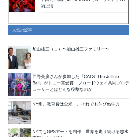
初上演
人気の記事
加山雄三（１）〜加山雄三ファミリー〜
西野亮廣さんが参加した『CATS: The Jellicle
Ball』がトニー賞受賞 ブロードウェイ共同プロデ
ューサーとはどんな役割なのか
NY州、教育費は全米一、それでも伸びぬ学力
NYでもGPSアートを制作 世界を走り続ける志水