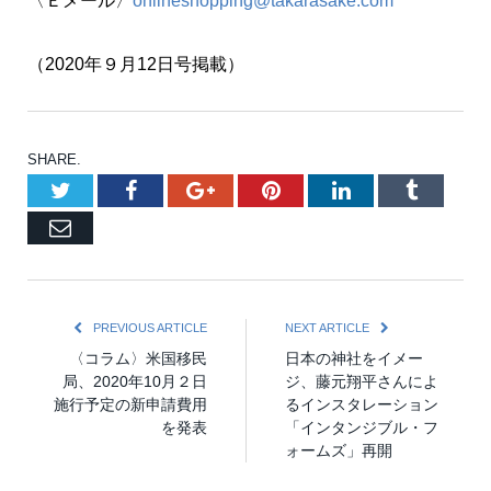
〈Ｅメール〉
onlineshopping@takarasake.com
（2020年９月12日号掲載）
SHARE.
Twitter
Facebook
Google+
Pinterest
LinkedIn
Tumblr
Email
PREVIOUS ARTICLE
NEXT ARTICLE
〈コラム〉米国移民
日本の神社をイメー
局、2020年10月２日
ジ、藤元翔平さんによ
施行予定の新申請費用
るインスタレーション
を発表
「インタンジブル・フ
ォームズ」再開