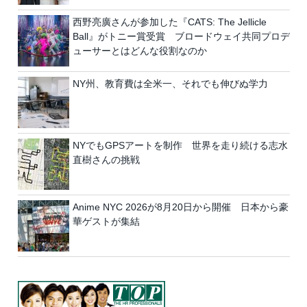
西野亮廣さんが参加した『CATS: The Jellicle
Ball』がトニー賞受賞 ブロードウェイ共同プロデ
ューサーとはどんな役割なのか
NY州、教育費は全米一、それでも伸びぬ学力
NYでもGPSアートを制作 世界を走り続ける志水
直樹さんの挑戦
Anime NYC 2026が8月20日から開催 日本から豪
華ゲストが集結