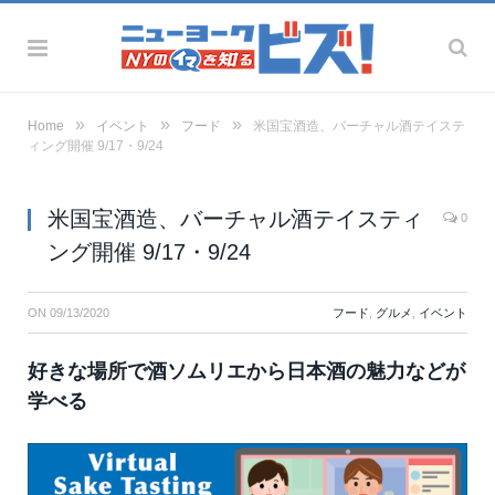
»
»
»
Home
イベント
フード
米国宝酒造、バーチャル酒テイステ
ィング開催 9/17・9/24
米国宝酒造、バーチャル酒テイスティ
0
ング開催 9/17・9/24
ON
09/13/2020
フード
,
グルメ
,
イベント
好きな場所で酒ソムリエから日本酒の魅力などが
学べる