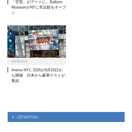
「空気」がアートに。Balloon
MuseumがNYに常設館をオープ
ン
08/09/2026
Anime NYC 2026が8月20日か
ら開催 日本から豪華ゲストが
集結
X（旧TWITTER）