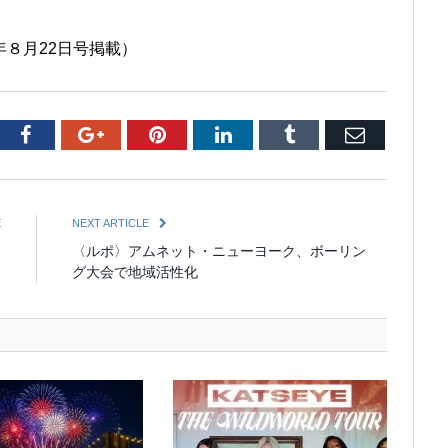
5年８月22日号掲載）
tter
Facebook
Google+
Pinterest
LinkedIn
Tumblr
Email
E
NEXT ARTICLE
営
〈ルポ〉アムネット・ニューヨーク、ボーリ​ン
グ大会で地域活性化