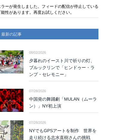
エラーが発生しました。フィードの配信が停止している
可能性があります。再度お試しください。
最新の記事
08/02/2026
夕暮れのイースト川で祈りの灯、
ブルックリンで「ヒンドゥー・ラ
ンプ・セレモニー」
07/28/2026
中国発の舞踊劇「MULAN（ムーラ
ン）」NY初上演
07/28/2026
NYでもGPSアートを制作 世界を
走り続ける志水直樹さんの挑戦