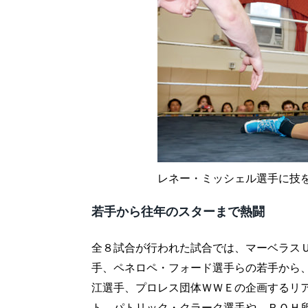
レネー・ミッシェル選手に技
若手から往年のスターまで熱闘
全８試合が行われた試合では、マーベラス
手、ペネロペ・フォード選手らの若手から
江選手、プロレス団体ＷＷＥの企画するリ
ト、パトリック・クラーク選手や、ＲＯＨ