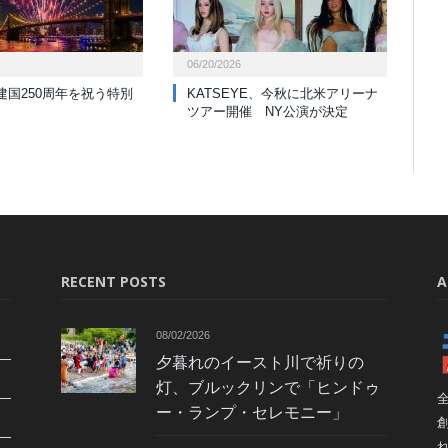
06/20/2026
建国250周年を祝う特別
KATSEYE、今秋に北米アリーナ
ツアー開催 NY公演が決定
RECENT POSTS
A
08/02/2026
夕暮れのイースト川で祈りの
灯、ブルックリンで「ヒンドゥ
ー・ランプ・セレモニー」