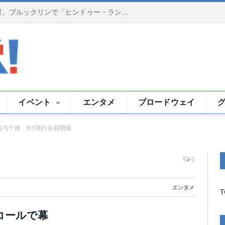
夕暮れのイースト川で祈りの灯、ブルックリンで「ヒンドゥー・ランプ・セレモニー」
イベント
エンタメ
ブロードウェイ
長与千種、NY興行を初開催
0
エンタメ
T
コールで幕