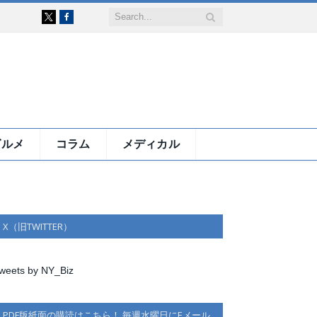
Facebook
X
グルメ
コラム
メディカル
X（旧TWITTER）
weets by NY_Biz
PDF版紙面の購読はこちら！ 毎週水曜日にEメール