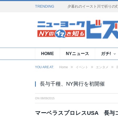
TRENDING
HOME
NYニュース
ガチ!
»
»
»
YOU ARE AT:
Home
イベント
エンタメ
長与千種、NY興行を初開催
ON
08/09/2015
マーベラスプロレスUSA 長与