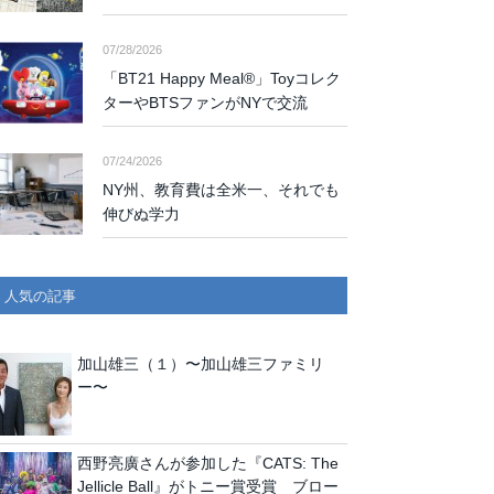
07/28/2026
「BT21 Happy Meal®」Toyコレク
ターやBTSファンがNYで交流
07/24/2026
NY州、教育費は全米一、それでも
伸びぬ学力
人気の記事
加山雄三（１）〜加山雄三ファミリ
ー〜
西野亮廣さんが参加した『CATS: The
Jellicle Ball』がトニー賞受賞 ブロー