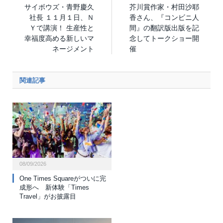
サイボウズ・青野慶久
芥川賞作家・村田沙耶
社長 １１月１日、Ｎ
香さん、『コンビニ人
Ｙで講演！ 生産性と
間』の翻訳版出版を記
幸福度高める新しいマ
念してトークショー開
ネージメント
催
関連記事
08/09/2026
One Times Squareがついに完
成形へ 新体験「Times
Travel」がお披露目