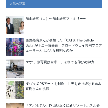
人気の記事
加山雄三（１）〜加山雄三ファミリー〜
西野亮廣さんが参加した『CATS: The Jellicle
Ball』がトニー賞受賞 ブロードウェイ共同プロデ
ューサーとはどんな役割なのか
NY州、教育費は全米一、それでも伸びぬ学力
NYでもGPSアートを制作 世界を走り続ける志水
直樹さんの挑戦
「アパホテル」岡山駅近くに新リゾートホテルを