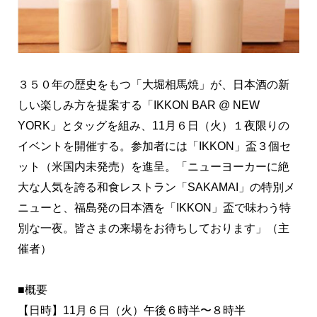
３５０年の歴史をもつ「大堀相馬焼」が、日本酒の新
しい楽しみ方を提案する「IKKON BAR @ NEW
YORK」とタッグを組み、11月６日（火）１夜限りの
イベントを開催する。参加者には「IKKON」盃３個セ
ット（米国内未発売）を進呈。「ニューヨーカーに絶
大な人気を誇る和食レストラン「SAKAMAI」の特別メ
ニューと、福島発の日本酒を「IKKON」盃で味わう特
別な一夜。皆さまの来場をお待ちしております」（主
催者）
■概要
【日時】11月６日（火）午後６時半〜８時半