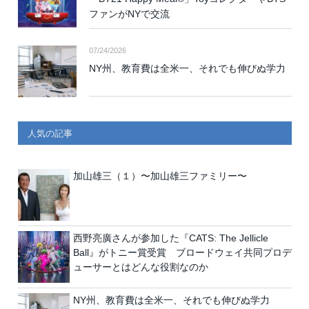
ファンがNYで交流
07/24/2026
NY州、教育費は全米一、それでも伸びぬ学力
人気の記事
加山雄三（１）〜加山雄三ファミリー〜
西野亮廣さんが参加した『CATS: The Jellicle
Ball』がトニー賞受賞 ブロードウェイ共同プロデ
ューサーとはどんな役割なのか
NY州、教育費は全米一、それでも伸びぬ学力