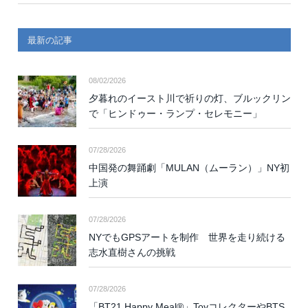
最新の記事
08/02/2026
夕暮れのイースト川で祈りの灯、ブルックリン
で「ヒンドゥー・ランプ・セレモニー」
07/28/2026
中国発の舞踊劇「MULAN（ムーラン）」NY初
上演
07/28/2026
NYでもGPSアートを制作 世界を走り続ける
志水直樹さんの挑戦
07/28/2026
「BT21 Happy Meal®」ToyコレクターやBTS