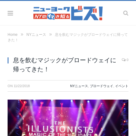
»
»
Home
NYニュース
息を飲むマジックがブロードウェイに帰って
きた！
息を飲むマジックがブロードウェイに
0
帰ってきた！
ON
11/22/2018
NYニュース
,
ブロードウェイ
,
イベント