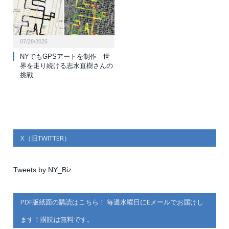
07/28/2026
NYでもGPSアートを制作 世
界を走り続ける志水直樹さんの
挑戦
X（旧TWITTER）
Tweets by NY_Biz
PDF版紙面の購読はこちら！ 毎週水曜日にEメールでお届けし
ます！購読は無料です。