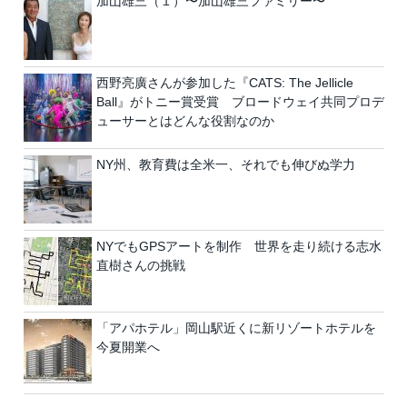
加山雄三（１）〜加山雄三ファミリー〜
西野亮廣さんが参加した『CATS: The Jellicle
Ball』がトニー賞受賞 ブロードウェイ共同プロデ
ューサーとはどんな役割なのか
NY州、教育費は全米一、それでも伸びぬ学力
NYでもGPSアートを制作 世界を走り続ける志水
直樹さんの挑戦
「アパホテル」岡山駅近くに新リゾートホテルを
今夏開業へ