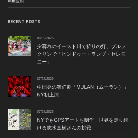
利用規約
RECENT POSTS
08/02/2026
夕暮れのイースト川で祈りの灯、ブルッ
クリンで「ヒンドゥー・ランプ・セレモ
ニー」
07/28/2026
中国発の舞踊劇「MULAN（ムーラン）」
NY初上演
07/28/2026
NYでもGPSアートを制作 世界を走り続
ける志水直樹さんの挑戦