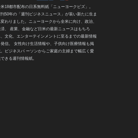
全米18都市配布の日系無料紙「ニューヨークビズ」。
創刊50年の「週刊ビジネスニュース」が装い新たに生ま
れ変わりました。ニューヨークから全米に向け、政治、
経済、 産業、金融など日米の最新ニュースはもちろ
ん、文化、エンターテインメントに至るまでの最新情報
を発信。 女性向け生活情報や、子供向け医療情報も掲
載。ビジネスパ ーソンからご家庭の主婦まで幅広く愛
読できる週刊情報紙。