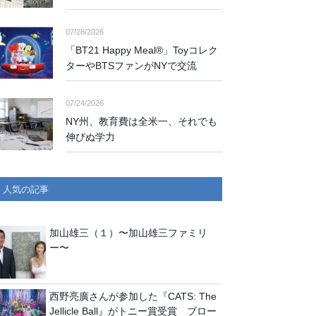
07/28/2026
「BT21 Happy Meal®」Toyコレク
ターやBTSファンがNYで交流
07/24/2026
NY州、教育費は全米一、それでも
伸びぬ学力
人気の記事
加山雄三（１）〜加山雄三ファミリ
ー〜
西野亮廣さんが参加した『CATS: The
Jellicle Ball』がトニー賞受賞 ブロー