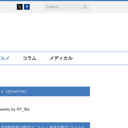
Facebook
X
グルメ
コラム
メディカル
X（旧TWITTER）
weets by NY_Biz
PDF版紙面の購読はこちら！ 毎週水曜日にEメール