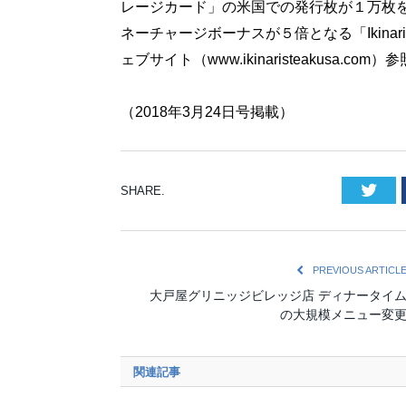
レージカード」の米国での発行枚が１万枚を
ネーチャージボーナスが５倍となる「Ikina
ェブサイト（www.ikinaristeakusa.com）
（2018年3月24日号掲載）
Twi
SHARE.
PREVIOUS ARTICL
大戸屋グリニッジビレッジ店 ディナータイ
の大規模メニュー変
関連記事