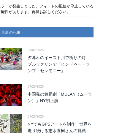
エラーが発生しました。フィードの配信が停止している
可能性があります。再度お試しください。
最新の記事
08/02/2026
夕暮れのイースト川で祈りの灯、
ブルックリンで「ヒンドゥー・ラ
ンプ・セレモニー」
07/28/2026
中国発の舞踊劇「MULAN（ムーラ
ン）」NY初上演
07/28/2026
NYでもGPSアートを制作 世界を
走り続ける志水直樹さんの挑戦