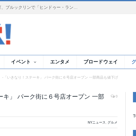
夕暮れのイースト川で祈りの灯、ブルックリンで「ヒンドゥー・ランプ・セレモニー」
イベント
エンタメ
ブロードウェイ
D】-「いきなり！ステーキ」 パーク街に６号店オープン 一部商品も値下げ
テーキ」 パーク街に６号店オープン 一部
0
T
NYニュース
,
グルメ