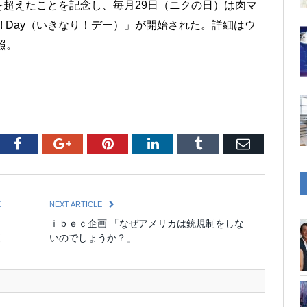
超えたことを記念し、毎月29日（ニクの日）は肉マ
ri! Day（いきなり！デー）」が開始された。詳細はウ
参照。
tter
Facebook
Google+
Pinterest
LinkedIn
Tumblr
Email
E
NEXT ARTICLE
ム
ｉｂｅｃ企画 「なぜアメリカは銃規制をしな
更
いのでしょうか？」