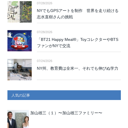
07/28/2026
NYでもGPSアートを制作 世界を走り続ける
志水直樹さんの挑戦
07/28/2026
「BT21 Happy Meal®」ToyコレクターやBTS
ファンがNYで交流
07/24/2026
NY州、教育費は全米一、それでも伸びぬ学力
人気の記事
加山雄三（１）〜加山雄三ファミリー〜