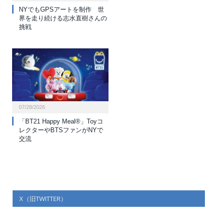
NYでもGPSアートを制作 世
界を走り続ける志水直樹さんの
挑戦
07/28/2026
「BT21 Happy Meal®」Toyコ
レクターやBTSファンがNYで
交流
X（旧TWITTER）