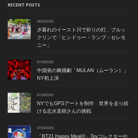
RECENT POSTS
08/02/2026
夕暮れのイースト川で祈りの灯、ブルッ
クリンで「ヒンドゥー・ランプ・セレモ
ニー」
07/28/2026
中国発の舞踊劇「MULAN（ムーラン）」
NY初上演
07/28/2026
NYでもGPSアートを制作 世界を走り続
ける志水直樹さんの挑戦
07/28/2026
「BT21 Happy Meal®」Toyコレクターや