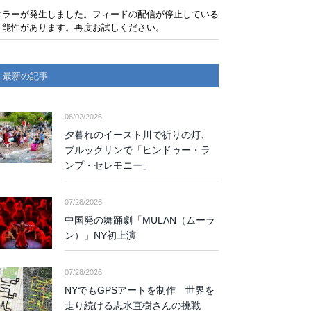
エラーが発生しました。フィードの配信が停止している
可能性があります。再度お試しください。
最新の記事
08/02/2026
夕暮れのイースト川で祈りの灯、
ブルックリンで「ヒンドゥー・ラ
ンプ・セレモニー」
07/28/2026
中国発の舞踊劇「MULAN（ムーラ
ン）」NY初上演
07/28/2026
NYでもGPSアートを制作 世界を
走り続ける志水直樹さんの挑戦