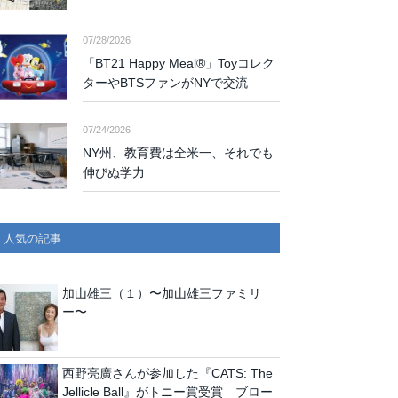
07/28/2026
「BT21 Happy Meal®」Toyコレク
ターやBTSファンがNYで交流
07/24/2026
NY州、教育費は全米一、それでも
伸びぬ学力
人気の記事
加山雄三（１）〜加山雄三ファミリ
ー〜
西野亮廣さんが参加した『CATS: The
Jellicle Ball』がトニー賞受賞 ブロー