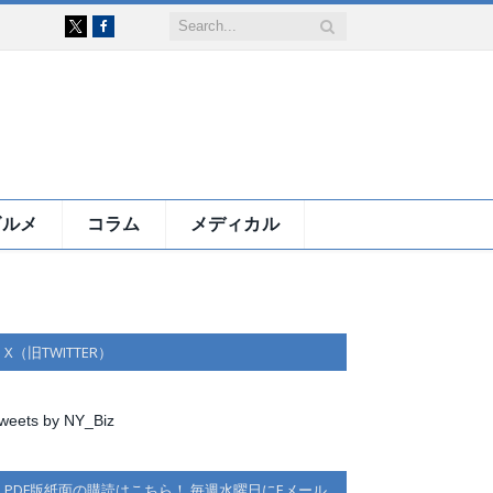
Facebook
X
グルメ
コラム
メディカル
X（旧TWITTER）
weets by NY_Biz
PDF版紙面の購読はこちら！ 毎週水曜日にEメール