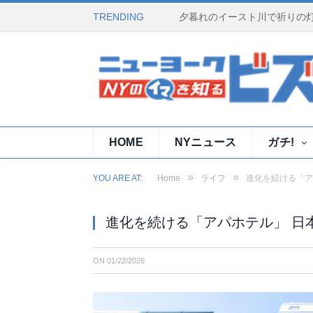
TRENDING
HOME
NYニュース
ガチ!
»
»
YOU ARE AT:
Home
ライフ
進化を続ける「ア
進化を続ける「アパホテル」 日
ON
01/22/2026