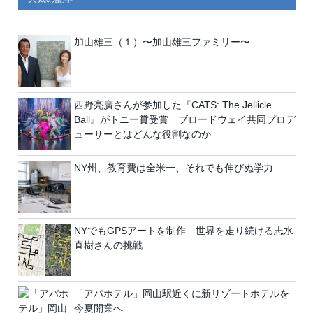
加山雄三（１）〜加山雄三ファミリー〜
西野亮廣さんが参加した『CATS: The Jellicle
Ball』がトニー賞受賞 ブロードウェイ共同プロデ
ューサーとはどんな役割なのか
NY州、教育費は全米一、それでも伸びぬ学力
NYでもGPSアートを制作 世界を走り続ける志水
直樹さんの挑戦
「アパホテル」岡山駅近くに新リゾートホテルを
今夏開業へ