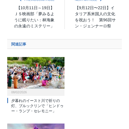
【10月11日～19日】
【9月12日〜22日】イ
ＪＳ映画部「夢みるよ
タリア系米国人の文化
うに眠りたい：林海象
を祝おう！ 第96回サ
の永遠のミステリー」
ン・ジェンナーロ祭
関連記事
08/02/2026
夕暮れのイースト川で祈りの
灯、ブルックリンで「ヒンドゥ
ー・ランプ・セレモニー」