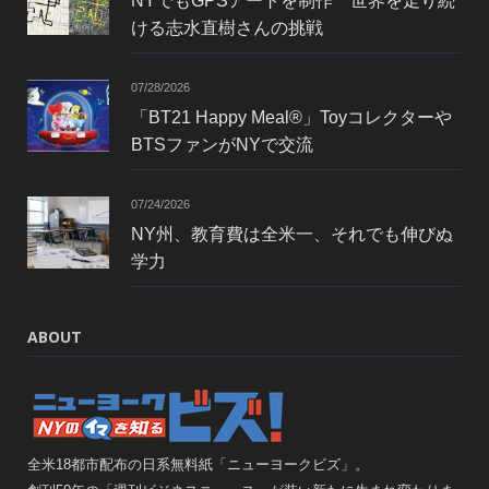
NYでもGPSアートを制作 世界を走り続
ける志水直樹さんの挑戦
07/28/2026
「BT21 Happy Meal®」Toyコレクターや
BTSファンがNYで交流
07/24/2026
NY州、教育費は全米一、それでも伸びぬ
学力
ABOUT
全米18都市配布の日系無料紙「ニューヨークビズ」。