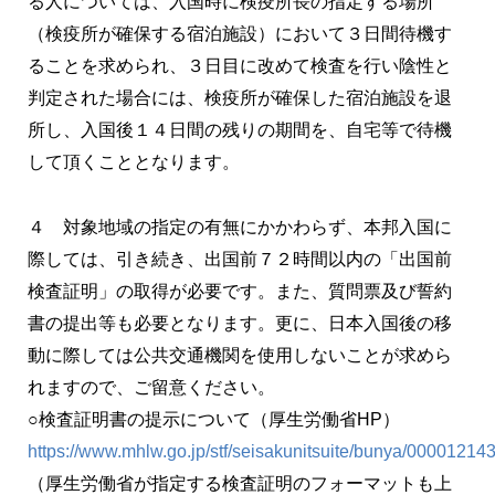
る人については、入国時に検疫所長の指定する場所
（検疫所が確保する宿泊施設）において３日間待機す
ることを求められ、３日目に改めて検査を行い陰性と
判定された場合には、検疫所が確保した宿泊施設を退
所し、入国後１４日間の残りの期間を、自宅等で待機
して頂くこととなります。
４ 対象地域の指定の有無にかかわらず、本邦入国に
際しては、引き続き、出国前７２時間以内の「出国前
検査証明」の取得が必要です。また、質問票及び誓約
書の提出等も必要となります。更に、日本入国後の移
動に際しては公共交通機関を使用しないことが求めら
れますので、ご留意ください。
○検査証明書の提示について（厚生労働省HP）
https://www.mhlw.go.jp/stf/seisakunitsuite/bunya/0000121
（厚生労働省が指定する検査証明のフォーマットも上