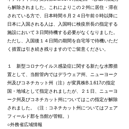
ら解除されました。これによりこの２州に居住・滞在
されている方で、日本時間６月２４日午前０時以降に
日本に入国される人は、入国時に検疫所長の指定する
施設において３日間待機する必要がなくなりました。
ただし、入国後１４日間の期間を自宅等で待機いただ
く措置は引き続き残りますのでご留意ください。
１ 新型コロナウイルス感染症に関する新たな水際措
置として、当館管内ではデラウェア州、ニューヨーク
州及びコネチカット州（注）が変異株B.1.617の指定
国・地域として指定されましたが、２１日、ニューヨ
ーク州及びコネチカット州についてはこの指定が解除
されました。（注：コネチカット州についてはフェア
フィールド郡を当館が管轄。）
○外務省広域情報