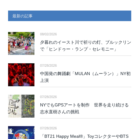
最新の記事
08/02/2026
夕暮れのイースト川で祈りの灯、ブルックリン
で「ヒンドゥー・ランプ・セレモニー」
07/28/2026
中国発の舞踊劇「MULAN（ムーラン）」NY初
上演
07/28/2026
NYでもGPSアートを制作 世界を走り続ける
志水直樹さんの挑戦
07/28/2026
「BT21 Happy Meal®」ToyコレクターやBTS