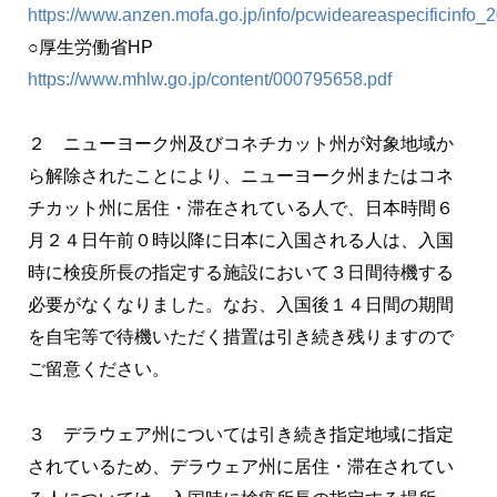
https://www.anzen.mofa.go.jp/info/pcwideareaspecificinfo
○厚生労働省HP
https://www.mhlw.go.jp/content/000795658.pdf
２ ニューヨーク州及びコネチカット州が対象地域か
ら解除されたことにより、ニューヨーク州またはコネ
チカット州に居住・滞在されている人で、日本時間６
月２４日午前０時以降に日本に入国される人は、入国
時に検疫所長の指定する施設において３日間待機する
必要がなくなりました。なお、入国後１４日間の期間
を自宅等で待機いただく措置は引き続き残りますので
ご留意ください。
３ デラウェア州については引き続き指定地域に指定
されているため、デラウェア州に居住・滞在されてい