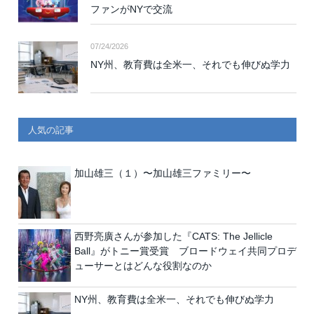
ファンがNYで交流
07/24/2026
NY州、教育費は全米一、それでも伸びぬ学力
人気の記事
加山雄三（１）〜加山雄三ファミリー〜
西野亮廣さんが参加した『CATS: The Jellicle
Ball』がトニー賞受賞 ブロードウェイ共同プロデ
ューサーとはどんな役割なのか
NY州、教育費は全米一、それでも伸びぬ学力