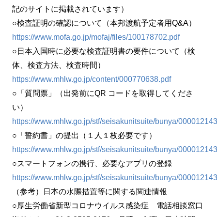
記のサイトに掲載されています）
○検査証明の確認について（本邦渡航予定者用Q&A）
https://www.mofa.go.jp/mofaj/files/100178702.pdf
○日本入国時に必要な検査証明書の要件について（検
体、検査方法、検査時間）
https://www.mhlw.go.jp/content/000770638.pdf
○「質問票」（出発前にQR コードを取得してくださ
い）
https://www.mhlw.go.jp/stf/seisakunitsuite/bunya/0000121
○「誓約書」の提出（１人１枚必要です）
https://www.mhlw.go.jp/stf/seisakunitsuite/bunya/0000121
○スマートフォンの携行、必要なアプリの登録
https://www.mhlw.go.jp/stf/seisakunitsuite/bunya/0000121
（参考）日本の水際措置等に関する関連情報
○厚生労働省新型コロナウイルス感染症 電話相談窓口