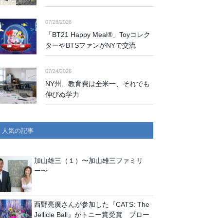
07/28/2026
「BT21 Happy Meal®」Toyコレク
ターやBTSファンがNYで交流
07/24/2026
NY州、教育費は全米一、それでも
伸びぬ学力
人気の記事
加山雄三（１）〜加山雄三ファミリ
ー〜
西野亮廣さんが参加した『CATS: The
Jellicle Ball』がトニー賞受賞 ブロー