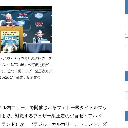
表のダナ・ホワイト（中央）の進行で、フ
チの「UFC189」の記者会見がニ
れた。左は、現フェザー級王者のジ
３月26日（撮影：鈴木貴浩）
テル内アリーナで開催されるフェザー級タイトルマッ
1日まで、対戦するフェザー級王者のジョゼ・アルド
ルランド）が、ブラジル、カルガリー、トロント、ダ