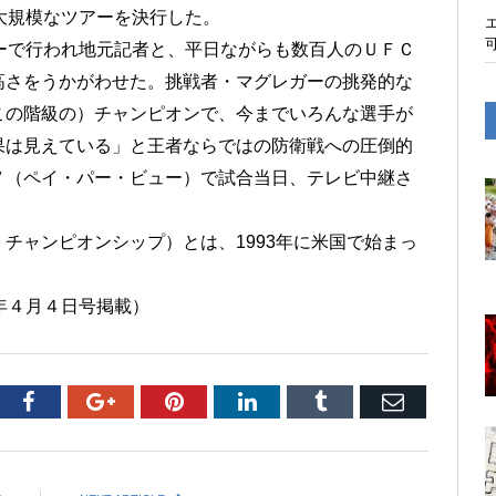
大規模なツアーを決行した。
ーで行われ地元記者と、平日ながらも数百人のＵＦＣ
高さをうかがわせた。挑戦者・マグレガーの挑発的な
この階級の）チャンピオンで、今までいろんな選手が
果は見えている」と王者ならではの防衛戦への圧倒的
Ｖ（ペイ・パー・ビュー）で試合当日、テレビ中継さ
チャンピオンシップ）とは、1993年に米国で始まっ
15年４月４日号掲載）
tter
Facebook
Google+
Pinterest
LinkedIn
Tumblr
Email