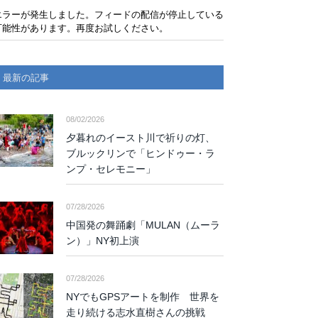
エラーが発生しました。フィードの配信が停止している
可能性があります。再度お試しください。
最新の記事
08/02/2026
夕暮れのイースト川で祈りの灯、
ブルックリンで「ヒンドゥー・ラ
ンプ・セレモニー」
07/28/2026
中国発の舞踊劇「MULAN（ムーラ
ン）」NY初上演
07/28/2026
NYでもGPSアートを制作 世界を
走り続ける志水直樹さんの挑戦