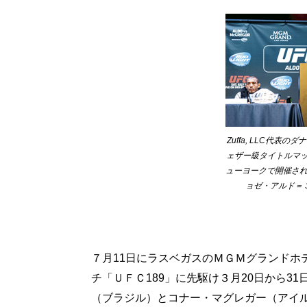
Zuffa, LLC代
ェザー級タイトルマッ
ューヨークで開催さ
ョゼ・アルド＝
７月11日にラスベガスのＭＧＭグランドホ
チ「ＵＦＣ189」に先駆け３月20日から3
（ブラジル）とコナー・マグレガー（アイ