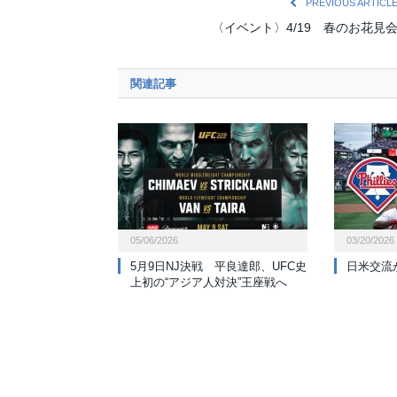
PREVIOUS ARTICL
〈イベント〉4/19 春のお花見
関連記事
05/06/2026
03/20/2026
5月9日NJ決戦 平良達郎、UFC史
日米交流
上初の“アジア人対決”王座戦へ