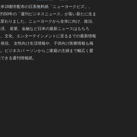
全米18都市配布の日系無料紙「ニューヨークビズ」。
創刊50年の「週刊ビジネスニュース」が装い新たに生ま
れ変わりました。ニューヨークから全米に向け、政治、
経済、 産業、金融など日米の最新ニュースはもちろ
ん、文化、エンターテインメントに至るまでの最新情報
を発信。 女性向け生活情報や、子供向け医療情報も掲
載。ビジネスパ ーソンからご家庭の主婦まで幅広く愛
読できる週刊情報紙。