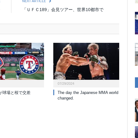
E
NEXT ARTICLE
会
「ＵＦＣ189」会見ツアー、世界10都市で
07/29/2024
が球場と桜で交差
The day the Japanese MMA world
changed.