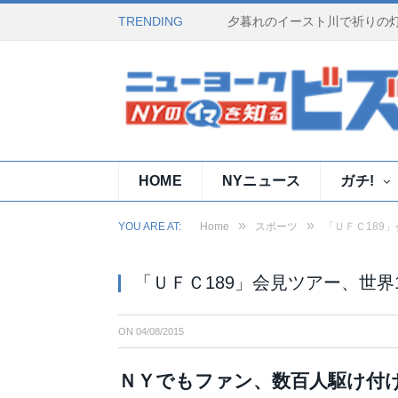
TRENDING
HOME
NYニュース
ガチ!
»
»
YOU ARE AT:
Home
スポーツ
「ＵＦＣ189
「ＵＦＣ189」会見ツアー、世界
ON
04/08/2015
ＮＹでもファン、数百人駆け付