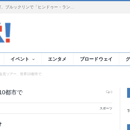
夕暮れのイースト川で祈りの灯、ブルックリンで「ヒンドゥー・ランプ・セレモニー」
イベント
エンタメ
ブロードウェイ
」会見ツアー、世界10都市で
10都市で
0
スポーツ
T
け