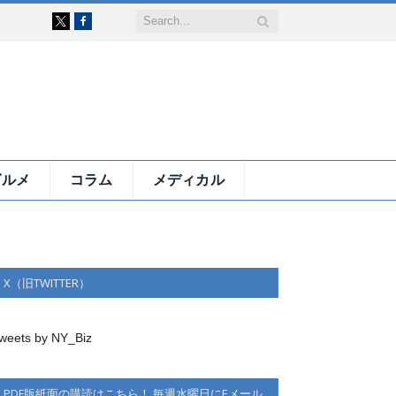
Facebook
X
グルメ
コラム
メディカル
X（旧TWITTER）
weets by NY_Biz
PDF版紙面の購読はこちら！ 毎週水曜日にEメール