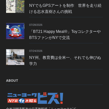
NYでもGPSアートを制作 世界を走り続
ける志水直樹さんの挑戦
07/28/2026
「BT21 Happy Meal®」Toyコレクターや
BTSファンがNYで交流
07/24/2026
NY州、教育費は全米一、それでも伸びぬ
学力
ABOUT
全米18都市配布の日系無料紙「ニューヨークビズ」。