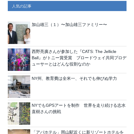
人気の記事
加山雄三（１）〜加山雄三ファミリー〜
西野亮廣さんが参加した『CATS: The Jellicle
Ball』がトニー賞受賞 ブロードウェイ共同プロデ
ューサーとはどんな役割なのか
NY州、教育費は全米一、それでも伸びぬ学力
NYでもGPSアートを制作 世界を走り続ける志水
直樹さんの挑戦
「アパホテル」岡山駅近くに新リゾートホテルを