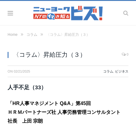
»
»
Home
コラム
〈コラム〉昇給圧力（３）
〈コラム〉昇給圧力（３）
0
ON
02/21/2025
コラム
,
ビジネス
人手不足（33）
「HR人事マネジメント Q&A」第45回
ＨＲＭパートナーズ社 人事労務管理コンサルタント
社長 上田 宗朗