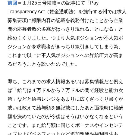
前回
＝１月25日号掲載＝の記事にて「Pay
Transparency Act（賃金透明法）を施行する州では求人
募集要項に報酬内容の記載を義務付けたことから企業
間の応募者数の多寡がはっきり現れることになる」と
締めくくりました。つまり人気ポジションか不人気ポ
ジションかを求職者がきっちり線引きしてしまう為、
これまで以上に不人気ポジションへの昇給圧力が高ま
るだろうことを説いたのでした。
即ち、これまでの求人情報あるいは募集情報だと例え
ば「給与は４万ドルから７万ドルの間で経験と能力次
第」などと給与レンジをあまりに広くざっくり書くか
或いは敢えて給与額を無記載にしたあと面接時に報酬
額を決めていたのが今後はそうはいかなくなるという
ことです。また給与額に同じくボーナスやインセンテ
ィブおよびベネフィットなど追加報酬や福利厚生も