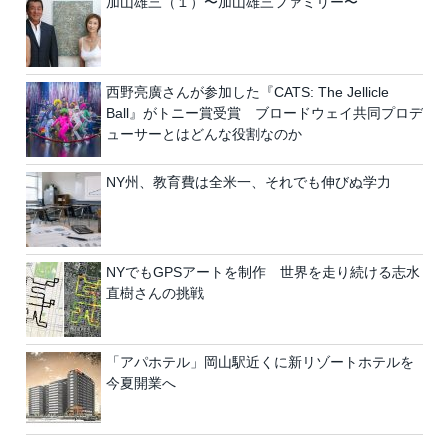
加山雄三（１）〜加山雄三ファミリー〜
西野亮廣さんが参加した『CATS: The Jellicle
Ball』がトニー賞受賞 ブロードウェイ共同プロデ
ューサーとはどんな役割なのか
NY州、教育費は全米一、それでも伸びぬ学力
NYでもGPSアートを制作 世界を走り続ける志水
直樹さんの挑戦
「アパホテル」岡山駅近くに新リゾートホテルを
今夏開業へ