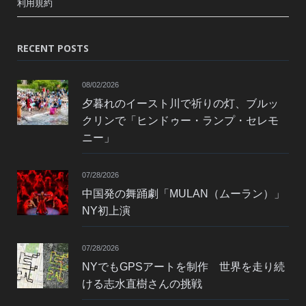
利用規約
RECENT POSTS
08/02/2026
夕暮れのイースト川で祈りの灯、ブルッ
クリンで「ヒンドゥー・ランプ・セレモ
ニー」
07/28/2026
中国発の舞踊劇「MULAN（ムーラン）」
NY初上演
07/28/2026
NYでもGPSアートを制作 世界を走り続
ける志水直樹さんの挑戦