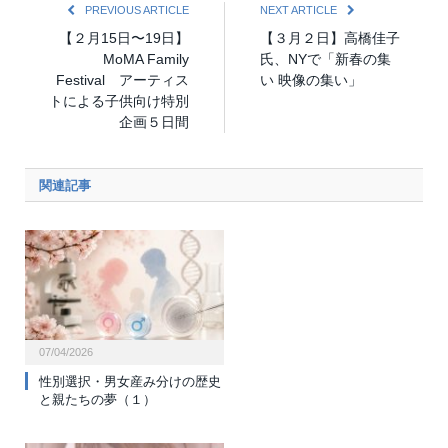
PREVIOUS ARTICLE
NEXT ARTICLE
【２月15日〜19日】
【３月２日】高橋佳子
MoMA Family
氏、NYで「新春の集
Festival アーティス
い 映像の集い」
トによる子供向け特別
企画５日間
関連記事
07/04/2026
性別選択・男女産み分けの歴史
と親たちの夢（１）